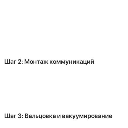
Внутренний блок:
Устанавливаетс
кровать, диван или рабочий стол
оставить достаточное расстояние
Наружный блок:
Размещается в д
устанавливать на застекленных б
передающихся на стену, обязате
Шаг 2: Монтаж коммуникаций
Фреоновая трасса (две медные тр
прокладываются в единой связке. 
каждый метр длины для гарантиро
внутреннего блока к стене, имеет 
Шаг 3: Вальцовка и вакуумирование