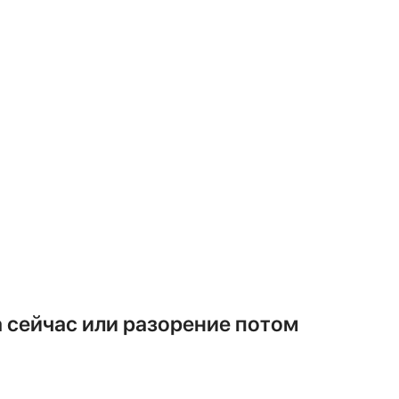
енажной трубки и куда планируете
ем по уровню, конденсат выводим на
ю именно на монтажные работы?
(П
на 1-2 года).
 развальцовывать медные трубки?
ального развальцовщика с эксцент
оказания манометра во время ваку
троля и с готовностью продемонстр
 сейчас или разорение потом
тановке.