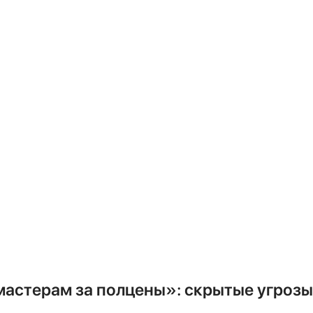
т этого зависит срок ж
ондиционера
диционер начинается с монтажа. Эт
огие осознают слишком поздно. Пре
брали дорогую и надежную сплит-си
форт. Но в попытке сэкономить дов
кой ценой на рынке. И вот, спустя н
хлады вы получаете посторонний шум
шем случае, счет за ремонт, сопос
ройства. Статистика сервисных цен
хники вызваны ошибками, допущенны
мастерам за полцены»: скрытые угрозы