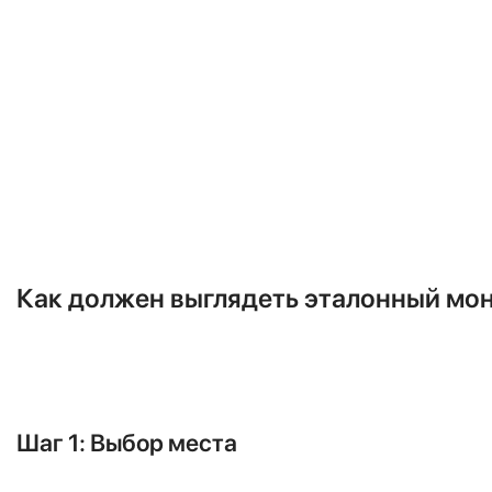
привести к катастрофе. Тяжелый 
стене с многократным запасом пр
что опасно не только для вашего
Неправильная заправка хладаг
Нехватка хладагента ведет к пере
механическому разрушению клапа
специального оборудования.
Как должен выглядеть эталонный мон
Правильный монтаж кондиционера 
вы сможете проконтролировать ра
Шаг 1: Выбор места