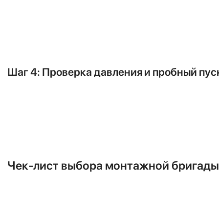
Концы медных трубок специальным
соединения с блоками. После этог
Процесс вакуумирования занимает 2
губительны для компрессора.
Шаг 4: Проверка давления и пробный пус
После вакуумирования монтажник
соединений. Только убедившись, чт
Затем кондиционер включается во 
работоспособности, отсутствия п
Чек-лист выбора монтажной бригады:
Используете ли вы вакуумный 
обязательная часть стандартного