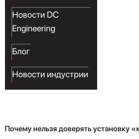
о
Новости DC
к
Engineering
Кон
мн
Блог
вы
ком
Новости индустрии
низ
про
худ
уст
неисправностей климатической те
Почему нельзя доверять установку «