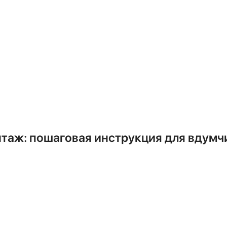
агрегат, вибрирующий во время рабо
очности. В противном случае сущес
 имущества, но и для жизни людей.
ентом.
Недостаток или избыток фрео
греву компрессора и его выходу из 
нов. Точная заправка возможна тол
таж: пошаговая инструкция для вдумч
— это четкий технологический проц
боту бригады.