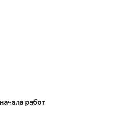
вальцовываются для герметичного
й насос.
Это обязательный этап!
ь воздух и влагу, которые
ии проверяют герметичность всех
 запускают хладагент в систему.
 вентиляция) для проверки его
охлаждения.
 начала работ
?
(Правильный ответ: “Да, это