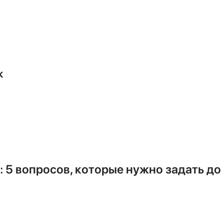
 инструментом (вальцовщиком) раз
о к системе подключается вакуумны
0-30 минут и удаляет из трассы вес
к
и с помощью манометрической станц
о утечек нет, они открывают порты и
всех режимах (охлаждение, обогрев,
осторонних шумов и эффективности 
 5 вопросов, которые нужно задать до
насос и манометрическую станцию
 монтажа”).