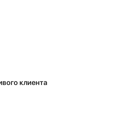
ты, должен быть закреплен на
твует реальный риск его падения,
на одинаково вредны для системы.
строя. Избыток — к гидроудару и
ько с использованием
ивого клиента
есс. Понимая его основные этапы,