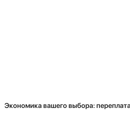
Как вы обеспечиваете уклон др
должен быть четким: “Уклон дела
соседям”).
Предоставляете ли вы гаранти
гарантию на свою работу, обычно 
Каким инструментом вы будете
включать упоминание профессион
ровный и гладкий конус).
Сможете ли вы показать мне п
монтажники не боятся такого кон
Экономика вашего выбора: переплата
Давайте сравним два подхода к ус