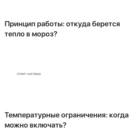
Использование кондиционера для
отопления в межсезонье (осень-весна) и даже зимой становится не просто
возможным, но и экономически более выгодным,
чем использование классических электрических обогревателей.
Принцип работы: откуда берется
тепло в мороз?
В отличие от электроконвектора или масляного радиатора, кондиционер не
производит
тепловую энергию,
затрачивая электричество на нагрев спирали. Он
переносит
тепло с улицы в
помещение.
Даже в холодном воздухе при температуре -10°C или -15°C содержится
тепловая энергия. В режиме обогрева (Heat) цикл
работы
сплит-системы
разворачивается в обратную сторону: наружный блок
забирает низкопотенциальное тепло с улицы, компрессор сжимает фреон,
повышая его температуру, и передает это тепло
внутреннему блоку, который нагревает воздух в комнате.
Энергоэффективность:
Благодаря этому принципу, на 1 кВт потребленной
электроэнергии инверторный
кондиционер Daikin выдает от 3 до 5 кВт тепла. Это делает отопление
кондиционером в 3-4 раза дешевле электрического.
Температурные ограничения: когда
можно включать?