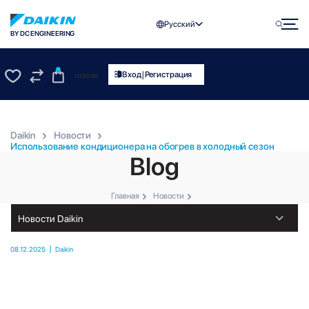
Русский
BY DC ENGINEERING
0
|
Вход
Регистрация
UZS
0.00
0
0
Daikin
Новости
Использование кондиционера на обогрев в холодный сезон
Blog
Главная
Новости
|
08.12.2025
Daikin
Использование кондиционера на обогрев в холодный сезон
Традиционно кондиционер воспринимается как прибор для спасения от летнего
зноя. Однако современные климатические
системы Daikin — это полноценные тепловые насосы типа «воздух-воздух».