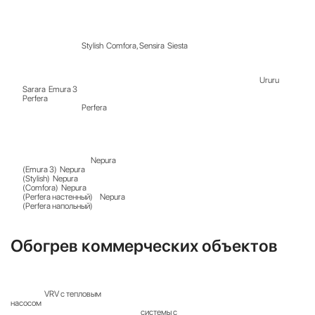
Критически важно знать рабочий диапазон вашего оборудования, чтобы не
вывести его из строя.
Межсезонье (до -15°C):
С этой задачей справляется большинство
современных инверторных моделей,
таких как серия
Stylish
,
Comfora
, Sensira
,
Siesta
.Это
идеальные варианты для октября или апреля, когда центральное отопление
еще не включили.
Холодная зима (до -21°C):
Более продвинутые серии, например
Ururu
Sarara
,
Emura 3
,
Perfera
(настенный) или
Perfera
(напольный) оснащены компрессорами, способными эффективно работать
при устойчивых морозах.
Экстремальные условия (до -30°C):
Флагманская серии и
специализированные модели «Optimized
Heating» такие как
Nepura
(Emura 3)
,
Nepura
(Stylish)
,
Nepura
(Comfora)
,
Nepura
(Perfera настенный)
и
Nepura
(Perfera напольный)
разработаны как единственный источник тепла в доме
даже в суровом климате.
Обогрев коммерческих объектов
Технология теплового насоса применяется не только в быту, но и для крупных
зданий.
Системы
VRV с тепловым
насосом
способны отапливать офисные центры и гостиницы без подключения к
городской теплосети. А уникальные
системы с