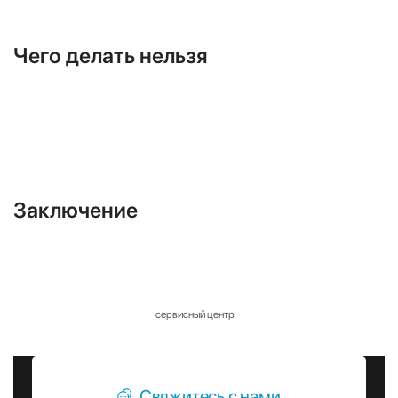
или установите подогрев дренажного
поддона.
Чего делать нельзя
Не включайте «зимний комплект» для охлаждения сервера в режим
обогрева — он предназначен только для работы
на холод.
Не эксплуатируйте кондиционер при температурах ниже заявленных в
инструкции (например, если лимит -15°C, не
включайте его в -20°C). Масло в компрессоре загустеет, что приведет к
поломке.
Заключение
Кондиционер Daikin — это эффективный и безопасный отопительный прибор. При
правильном подборе модели он
обеспечит уют в вашем доме круглый год.
Если вы сомневаетесь, подходит ли ваша модель для работы в зимний период,
или хотите провести предсезонную
диагностику, обратитесь в наш
сервисный центр
.
Свяжитесь с нами