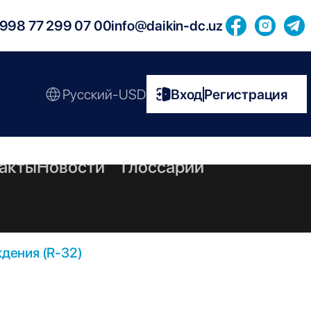
998 77 299 07 00
info@daikin-dc.uz
Русский-USD
Вход
Регистрация
|
акты
Новости
Глоссарий
дения (R-32)