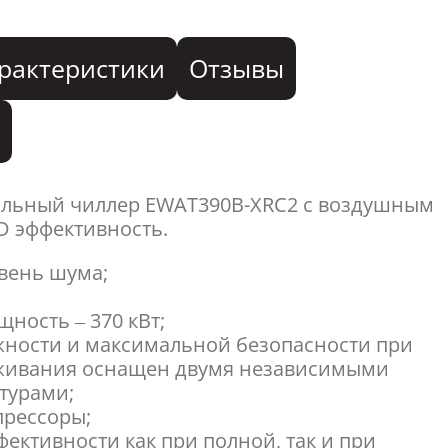
рактеристики
Отзывы
я
альный чиллер EWAT390B-XRC2 с воздушным
D эффективность.
вень шума;
ность – 370 кВт;
жности и максимальной безопасности при
живания оснащен двумя независимыми
турами;
прессоры;
ективности как при полной, так и при