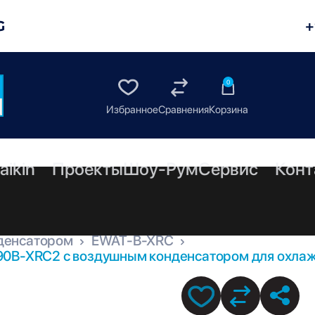
G
+
0
aikin
Проекты
Шоу-Рум
Сервис
Конт
денсатором
EWAT-B-XRC
90B-XRC2 с воздушным конденсатором для охлаж