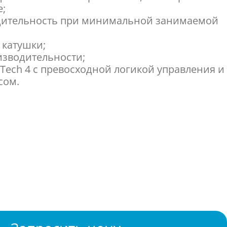
е;
дительность при минимальной занимаемой
 катушки;
изводительности;
oTech 4 с превосходной логикой управления и
сом.