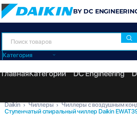
BY DC ENGINEERIN
Категория
Главная
Категории
DC Engineering
D
Daikin
Чиллеры
Чиллеры с воздушным кон
Ступенчатый спиральный чиллер Daikin EWAT3
EWAT390B-XRC2