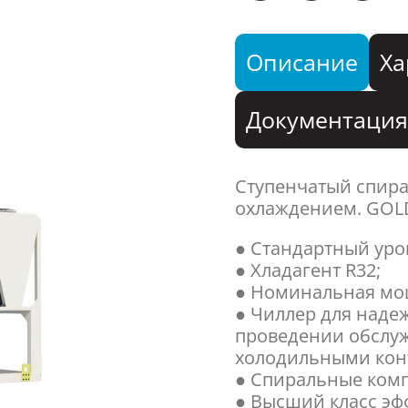
Описание
Ха
Документаци
Ступенчатый спир
охлаждением. GOL
● Стандартный уро
● Хладагент R32;
● Номинальная мощ
● Чиллер для наде
проведении обслу
холодильными кон
● Спиральные ком
● Высший класс эфф