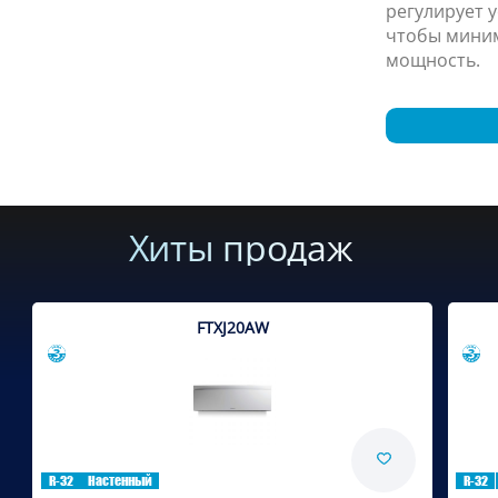
регулирует 
чтобы мини
мощность.
Хиты продаж
FTXJ20AW
Сравнить
R-32
Настенный
R-32