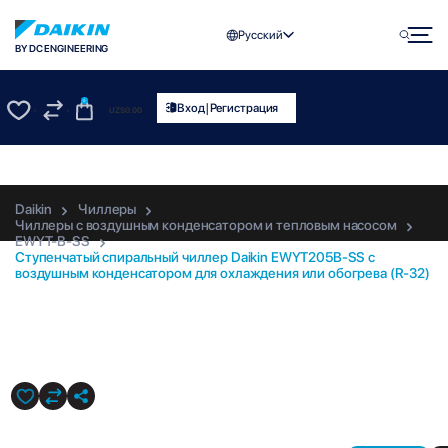
Русский
BY DC ENGINEERING
0
|
Вход
Регистрация
UZS
0.00
0
0
Daikin
Чиллеры
Чиллеры с воздушным конденсатором и тепловым насосом
EWYT-B-SS
Ступенчатый спиральный чиллер Daikin EWYT205B-SS с
воздушным конденсатором для охлаждения или обогрева (R-32)
EWYT205B-SS