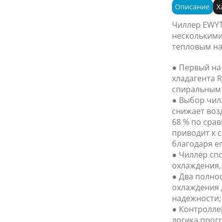
Описание
Х
Чиллер EWYT
нескольким
тепловым на
● Первый на
хладагента 
спиральным
● Выбор чилл
снижает воз
68 % по сра
приводит к 
благодаря е
● Чиллер сп
охлаждения, 
● Два полно
охлаждения 
надежности;
● Контролле
логика прог