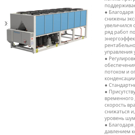
поддерживае
● Благодаря
снижены экс
увеличился 
ряд работ п
энергоэффек
рентабельно
управления 
● Регулиров
обеспечения
потоком и 
конденсации
● Стандартн
● Присутств
временного 
скорость вр
снижаться и
уровень шум
● Благодаря
давлением к