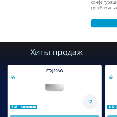
конфигураци
трехблочных
Хиты продаж
FTXJ20AW
Сравнить
R-32
Настенный
R-32