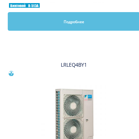
Винтовой
R-513A
Подробнее
Вы смотрели
LRLEQ4BY1
Сравнить