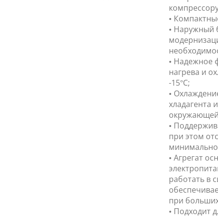
компрессор
• Компактны
• Наружный 
модернизаци
необходимос
• Надежное 
нагрева и о
-15°C;
• Охлаждени
хладагента 
окружающей
• Поддержив
при этом от
минимальной
• Агрегат о
электропита
работать в с
обеспечивае
при больших
• Подходит 