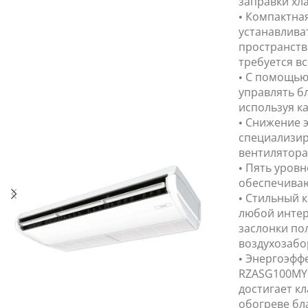
заправки хла
• Компактна
устанавливат
пространства
требуется вс
• С помощью
управлять б
используя ка
• Снижение 
специализир
вентилятора
• Пять уров
обеспечиваю
• Стильный 
любой интер
заслонки по
воздухозабо
• Энергоэфф
RZASG100MY 
достигает кл
обогреве бл