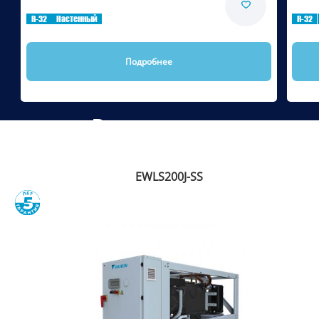
R-32
Настенный
R-32
Подробнее
Рекомендуем
EWLS200J-SS
Сравнить