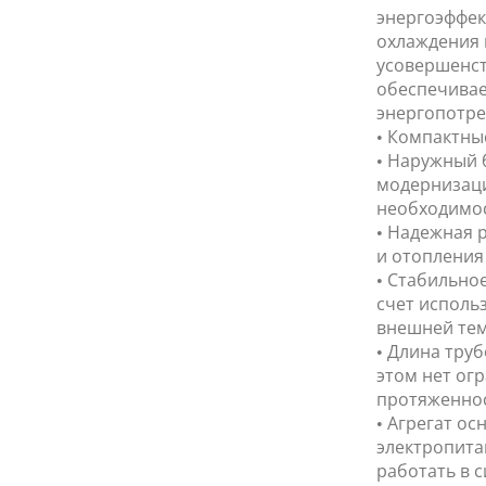
энергоэффек
охлаждения 
усовершенс
обеспечивае
энергопотре
• Компактны
• Наружный 
модернизаци
необходимос
• Надежная р
и отопления 
• Стабильно
счет исполь
внешней тем
• Длина труб
этом нет ог
протяженнос
• Агрегат о
электропита
работать в с