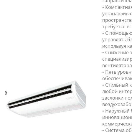
заправки хла
• Компактна
устанавливат
пространства
требуется вс
• С помощью
управлять б
используя ка
• Снижение 
специализир
вентилятора
• Пять уров
обеспечиваю
• Стильный 
любой интер
заслонки по
воздухозабо
• Наружный 
инновационн
коммерчески
• Система о