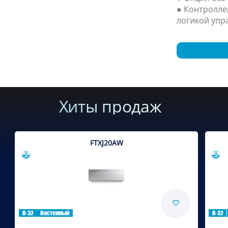
● Контролле
логикой упр
Хиты продаж
FTXJ20AW
Сравнить
R-32
Настенный
R-32