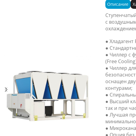
Описание
Х
Ступенчатый
с воздушным
охлаждением
● Хладагент 
● Стандартн
● Чиллер с 
(Free Cooling)
● Чиллер дл
безопасност
оснащен дв
контурами;
● Спиральны
● Высший кл
так и при ча
● Лучшая пр
минимально
● Микрокана
● Опция без 