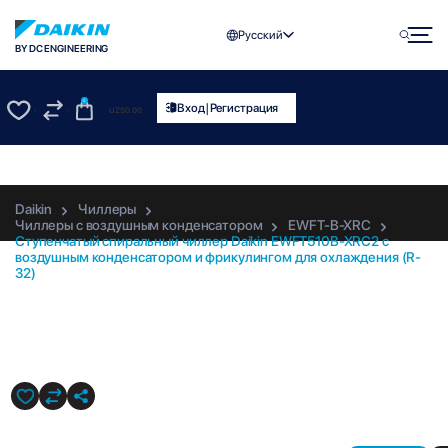
Русский
BY DC ENGINEERING
0
|
Вход
Регистрация
UZS
0.00
0
0
Daikin
Чиллеры
Чиллеры с воздушным конденсатором
EWFT-B-XRC
Ступенчатый спиральный чиллер Daikin EWFT510B-XRC2 с
воздушным конденсатором и фрикулингом для охлаждения (R-
32)
EWFT510B-XRC2