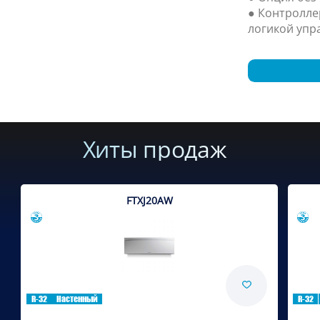
● Контролле
логикой упр
Хиты продаж
FTXJ20AW
Сравнить
R-32
Настенный
R-32