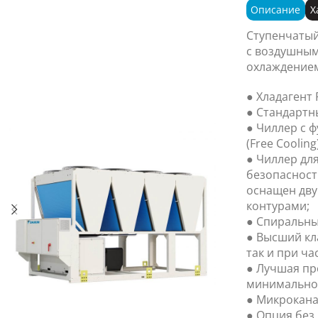
Описание
Х
Ступенчатый
с воздушным
охлаждением
● Хладагент 
● Стандартн
● Чиллер с 
(Free Cooling)
● Чиллер дл
безопасност
оснащен дв
контурами;
● Спиральны
● Высший кл
так и при ча
● Лучшая пр
минимально
● Микрокана
● Опция без 