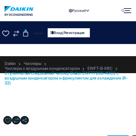
Русский
BY DC ENGINEERING
0
|
Вход
Регистрация
UZS
0.00
0
0
Daikin
Чиллеры
Чиллеры с воздушным конденсатором
EWFT-B-XRC
Ступенчатый спиральный чиллер Daikin EWFT720B-XRC2 с
воздушным конденсатором и фрикулингом для охлаждения (R-
32)
EWFT720B-XRC2