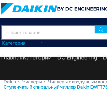
BY DC ENGINEERIN
Категория
Главная
Категории
DC Engineering
D
Daikin
Чиллеры
Чиллеры с воздушным кон
Ступенчатый спиральный чиллер Daikin EWFT7
EWFT760B-XRC2