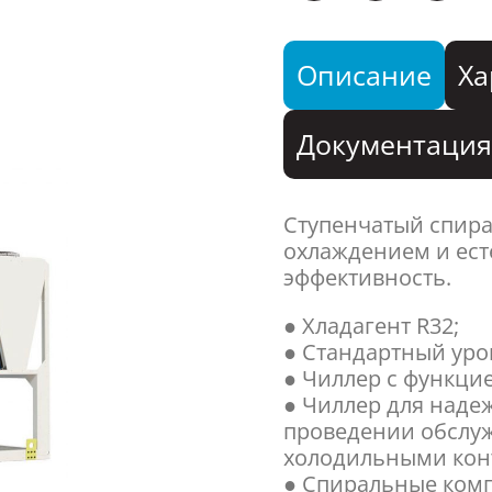
Описание
Ха
Документаци
Ступенчатый спир
охлаждением и ес
эффективность.
● Хладагент R32;
● Стандартный уро
● Чиллер с функцие
● Чиллер для наде
проведении обслу
холодильными кон
● Спиральные ком