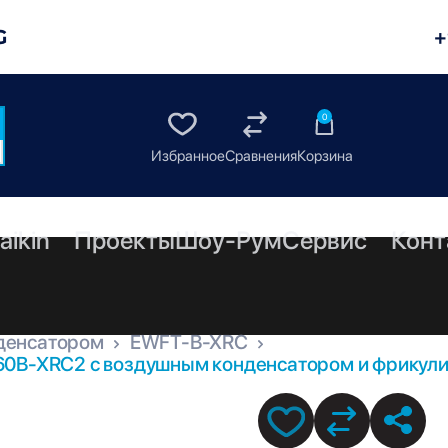
G
+
0
aikin
Проекты
Шоу-Рум
Сервис
Конт
денсатором
EWFT-B-XRC
60B-XRC2 с воздушным конденсатором и фрикули