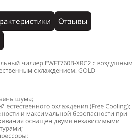
рактеристики
Отзывы
я
альный чиллер EWFT760B-XRC2 с воздушным
тественным охлаждением. GOLD
вень шума;
й естественного охлаждения (Free Cooling);
жности и максимальной безопасности при
живания оснащен двумя независимыми
турами;
прессоры;