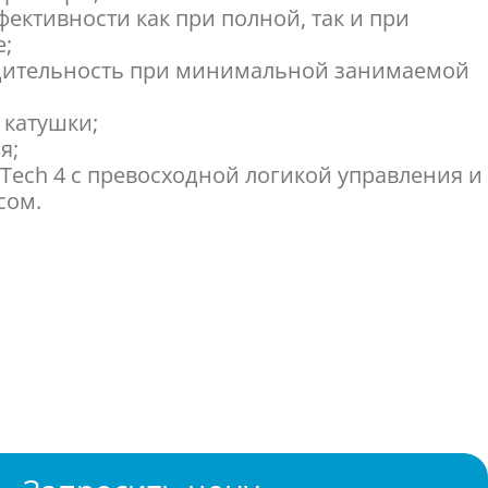
ективности как при полной, так и при
е;
дительность при минимальной занимаемой
 катушки;
я;
oTech 4 с превосходной логикой управления и
сом.