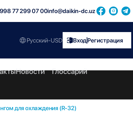
998 77 299 07 00
info@daikin-dc.uz
Русский-USD
Вход
Регистрация
|
акты
Новости
Глоссарий
нгом для охлаждения (R-32)