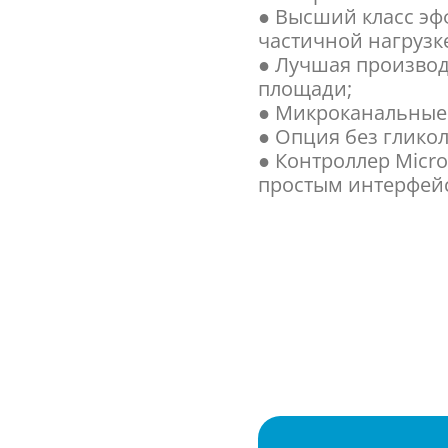
● Высший класс эфф
частичной нагрузк
● Лучшая произво
площади;
● Микроканальные
● Опция без гликол
● Контроллер Micr
простым интерфей