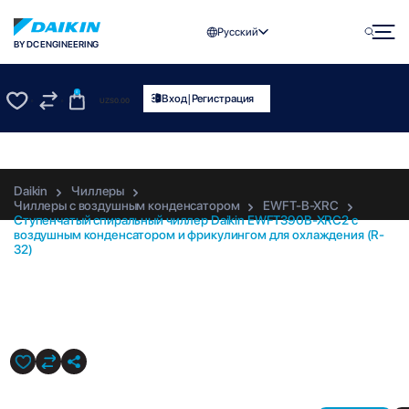
Русский
BY DC ENGINEERING
0
|
Вход
Регистрация
UZS
0.00
0
0
Daikin
Чиллеры
Чиллеры с воздушным конденсатором
EWFT-B-XRC
Ступенчатый спиральный чиллер Daikin EWFT390B-XRC2 с
воздушным конденсатором и фрикулингом для охлаждения (R-
32)
EWFT390B-XRC2