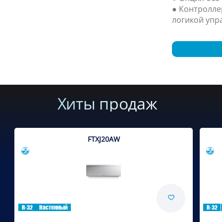
● Контролле
логикой упр
Хиты продаж
FTXJ20AW
Сравнить
R-32
Настенный
R-32