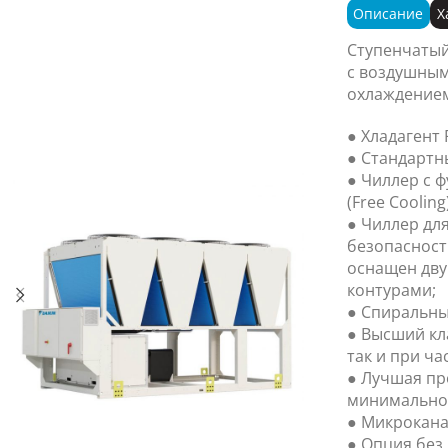
Описание
Х
Ступенчатый
с воздушным
охлаждением
● Хладагент 
● Стандартн
● Чиллер с 
(Free Cooling)
● Чиллер дл
безопасност
оснащен дв
контурами;
● Спиральны
● Высший кл
так и при ча
● Лучшая пр
минимально
● Микрокана
● Опция без 