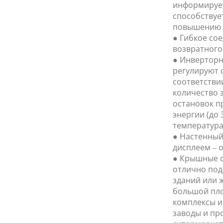
информирует
способствуе
повышению 
● Гибкое со
возвратного 
● Инвертор
регулируют 
соответстви
количество 
остановок п
энергии (до
температура
● Настенный
дисплеем – 
● Крышные 
отлично под
зданий или ж
большой пло
комплексы и
заводы и пр