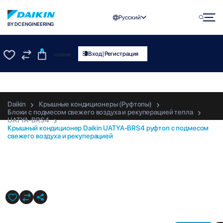
Русский
BY DC ENGINEERING
0
|
Вход
Регистрация
UZS
0.00
0
0
Daikin
Крышные кондиционеры (Руфтопы)
Блоки с подмесом свежего воздуха и рекуперацией тепла
UATYA-BRS4
Крышный кондиционер Daikin UATYA-BRS4 руфтоп с подмесом
свежего воздуха и рекуперацией
UATYA-BRS4