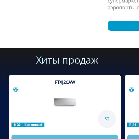
супермаркет
аэропорты, в
Хиты продаж
FTXJ20AW
Сравнить
R-32
Настенный
R-32