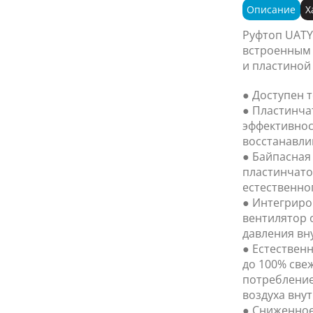
Описание
Х
Руфтоп UATY
встроенным 
и пластиной
● Доступен т
● Пластинча
эффективнос
восстанавли
● Байпасная
пластинчато
естественно
● Интегриро
вентилятор 
давления вн
● Естествен
до 100% свеж
потребление
воздуха вну
● Сниженное