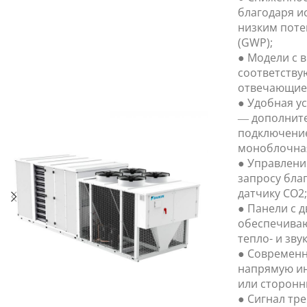
благодаря и
низким поте
(GWP);
● Модели с 
соответству
отвечающие 
● Удобная ус
— дополнит
подключение 
моноблочная
● Управлени
запросу бла
датчику CO2;
● Панели с 
обеспечиваю
тепло- и зв
● Современн
напрямую ин
или сторонн
● Сигнал тр