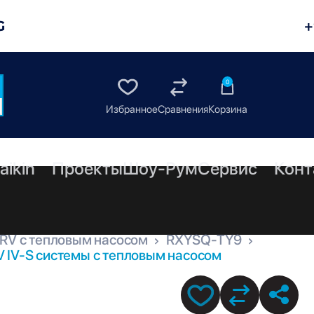
G
+
0
aikin
Проекты
Шоу-Рум
Сервис
Конт
RV с тепловым насосом
RXYSQ-TY9
 IV-S системы с тепловым насосом