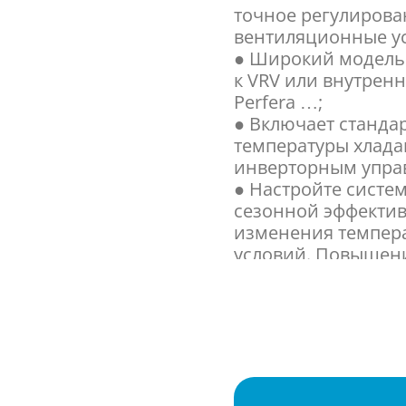
точное регулирова
вентиляционные ус
● Широкий модель
к VRV или внутренни
Perfera …;
● Включает стандар
температуры хлада
инверторным упра
● Настройте систе
сезонной эффектив
изменения темпера
условий. Повышени
никаких холодных 
подаваемого возду
● 3 уровня тихого
ночное время;
● Возможность ог
диапазоне от 30 д