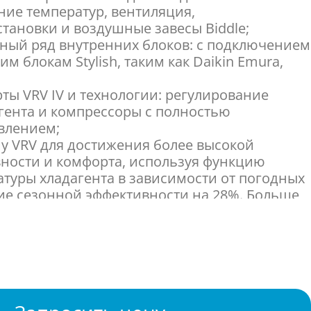
ние температур, вентиляция,
тановки и воздушные завесы Biddle;
ный ряд внутренних блоков: с подключением
м блокам Stylish, таким как Daikin Emura,
ты VRV IV и технологии: регулирование
гента и компрессоры с полностью
влением;
му VRV для достижения более высокой
ности и комфорта, используя функцию
туры хладагента в зависимости от погодных
е сезонной эффективности на 28%. Больше
сквозняков благодаря высокой температуре
ха;
 ночного режима для снижения шума в
раничения потребляемой мощности в
о 80% от номинальной, например, в период