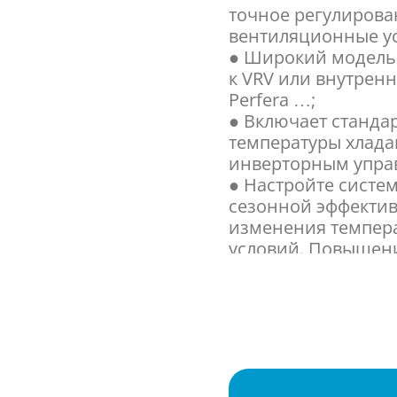
точное регулирова
вентиляционные ус
● Широкий модель
к VRV или внутренни
Perfera …;
● Включает стандар
температуры хлада
инверторным упра
● Настройте систе
сезонной эффектив
изменения темпера
условий. Повышени
никаких холодных 
подаваемого возду
● 3 уровня тихого
ночное время;
● Возможность ог
диапазоне от 30 д