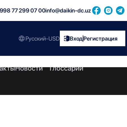
998 77 299 07 00
info@daikin-dc.uz
Русский-USD
Вход
Регистрация
|
акты
Новости
Глоссарий