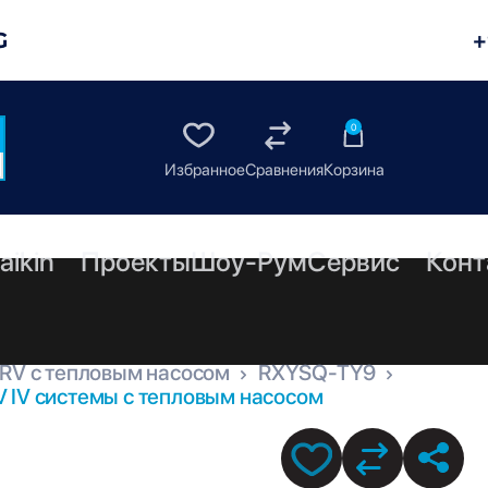
G
+
0
aikin
Проекты
Шоу-Рум
Сервис
Конт
RV с тепловым насосом
RXYSQ-TY9
 IV системы с тепловым насосом