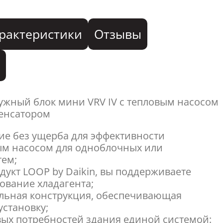
рактеристики
Отзывы
я
ужный блок мини VRV IV с тепловым насосом
енсатором
е без ущерба для эффективности
ым насосом для одноблочных или
тем;
дукт LOOP by Daikin, вы поддерживаете
ование хладагента;
льная конструкция, обеспечивающая
становку;
овых потребностей здания единой системой: