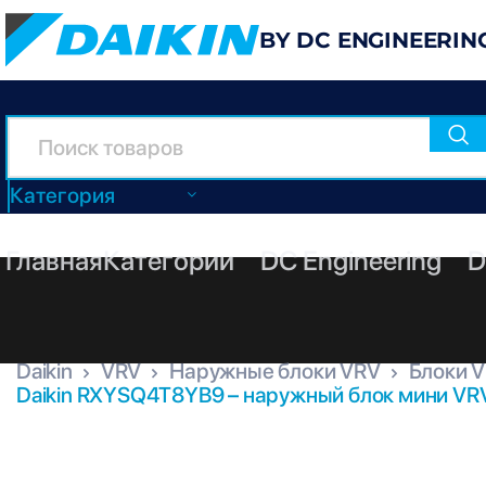
BY DC ENGINEERIN
Категория
Главная
Категории
DC Engineering
D
Daikin
VRV
Наружные блоки VRV
Блоки V
Daikin RXYSQ4T8YB9 – наружный блок мини VRV
RXYSQ4T8YB9