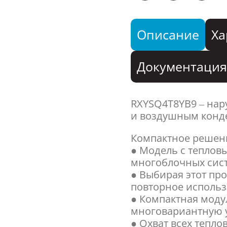
Описание
Ха
Документаци
RXYSQ4T8YB9 – нар
и воздушным конд
Компактное решени
● Модель с теплов
многоблочных сис
● Выбирая этот про
повторное использ
● Компактная моду
многовариантную у
● Охват всех тепл