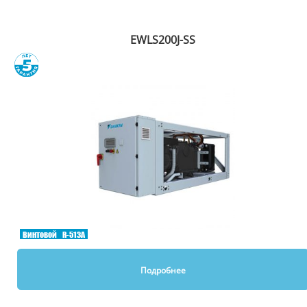
EWLS200J-SS
Сравнить
Винтовой
R-513A
Подробнее