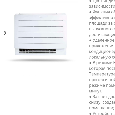
● Цвет индик
зависимости
● Функция о
эффективно 
площади за 
выпускного 
достигающег
● Удаленное
приложения 
кондиционер
локальную се
● В режиме H
которая пос
Температура
при обычной
режиме поме
минут;
● За счет дв
снизу, созда
помещении;
● Устройство