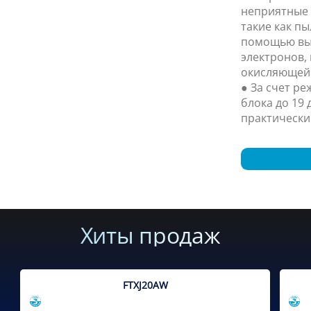
неприятные 
такие как пы
помощью вы
электронов,
окисляющей
● За счет р
блока до 19 
практически
Хиты продаж
FTXJ20AW