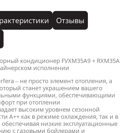
рактеристики
Отзывы
я
орный кондиционер FVXM35A9 + RXM35A
изайнерском исполнении
fera – не просто элемент отопления, а
который станет украшением вашего
альными функциями, обеспечивающими
мфорт при отоплении
ладает высоким уровнем сезонной
и A++ как в режиме охлаждения, так и в
 обеспечивая низкие эксплуатационные
нию с газовыми бойлерами и