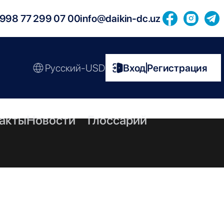
998 77 299 07 00
info@daikin-dc.uz
Русский-USD
Вход
Регистрация
|
акты
Новости
Глоссарий