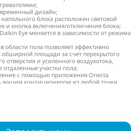
гревателями;
овременный дизайн;
и напольного блока расположен световой
Eye и кнопка включения/отключения блока;
Daikin Eye меняется в зависимости от режима
 в области пола позволяет эффективно
а обширной площади за счет перекрытого
о отверстия и усиленного воздухотока,
 отдаленные участки пола;
вление с помощью приложения Onecta
ть вашим кондиционером из любой точки
ную сеть или по интернету;
us температура воздуха, которая поступает из
. Температура нагнетаемого воздуха выше,
аботе на обогрев. В данном режиме
тся в течении 30 минут;
 воздушного потока, сверху и снизу,