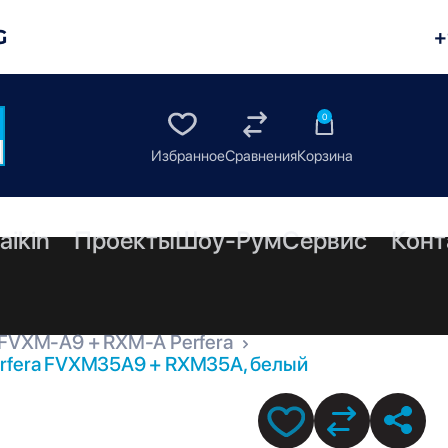
G
+
0
aikin
Проекты
Шоу-Рум
Сервис
Конт
FVXM-A9 + RXM-A Perfera
erfera FVXM35A9 + RXM35A, белый