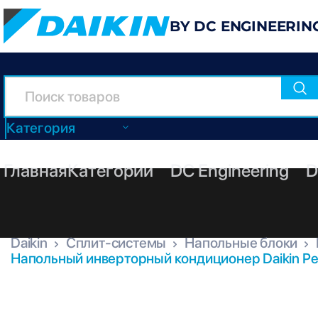
BY DC ENGINEERIN
Категория
Главная
Категории
DC Engineering
D
Daikin
Сплит-системы
Напольные блоки
Напольный инверторный кондиционер Daikin P
FVXM35A9 + RXM35A