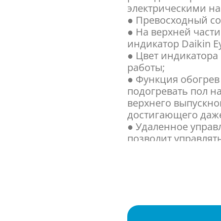
электрическими на
● Превосходный с
● На верхней част
индикатор Daikin 
● Цвет индикатора 
работы;
● Функция обогрев
подогревать пол н
верхнего выпускног
достигающего даже
● Удаленное упра
позволит управля
мира, через локаль
● В режиме Heat pl
блока, повышается
чем при обычной р
помещение обогрее
● За счет двойного