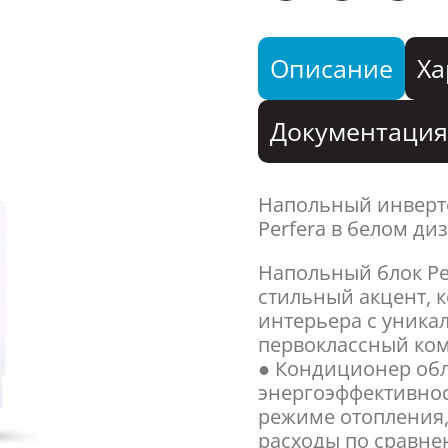
Описание
Ха
Документаци
Напольный инверт
Perfera в белом д
Напольный блок Per
стильный акцент, 
интерьера с уник
первоклассный ко
● Кондиционер об
энергоэффективност
режиме отопления,
расходы по сравне