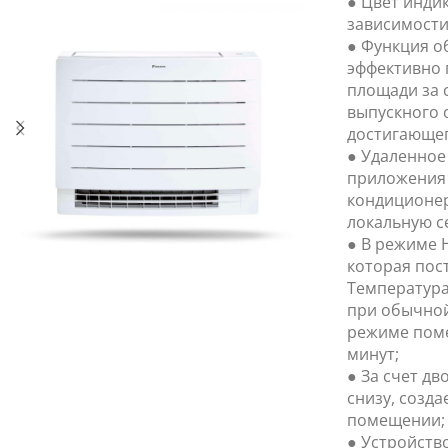
● Цвет индик
зависимости
● Функция о
эффективно 
площади за 
выпускного 
достигающег
● Удаленное
приложения 
кондиционер
локальную се
● В режиме H
которая пос
Температура
при обычной
режиме поме
минут;
● За счет дв
снизу, созда
помещении;
● Устройство