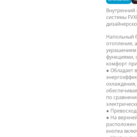
Внутренний 
системы FVX
дизайнерск
Напольный б
отопления, а
украшением 
функциями,
комфорт при
● Обладает 
энергоэффек
охлаждения,
обеспечивая
по сравнени
электрическ
● Превосход
● На верхне
расположен 
кнопка вклю