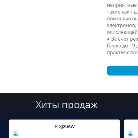
неприятные 
такие как пы
помощью вы
электронов,
окисляющей
● За счет р
блока до 19 
практически
Хиты продаж
FTXJ20AW