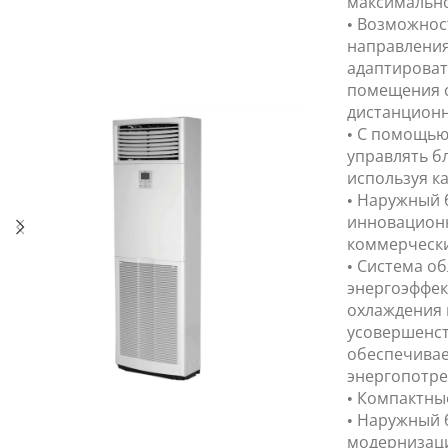
максимально
• Возможнос
направления
адаптироват
помещения 
дистанционн
• С помощью
управлять б
используя ка
• Наружный 
инновационн
коммерчески
• Система о
энергоэффек
охлаждения 
усовершенс
обеспечивае
энергопотре
• Компактны
• Наружный 
модернизаци