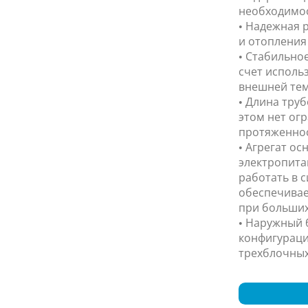
необходимос
• Надежная р
и отопления 
• Стабильно
счет исполь
внешней тем
• Длина труб
этом нет ог
протяженнос
• Агрегат о
электропита
работать в с
обеспечивае
при больших
• Наружный 
конфигураци
трехблочных