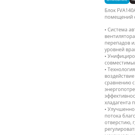
Блок FVA140
помещений с
• Система а
вентилятора
перепадов и
уровней вра
• Унифициро
совместимый 
• Технология
воздействие
сравнению с
энергопотре
эффективнос
хладагента п
• Улучшенно
потока благ
отверстию, 
регулироват