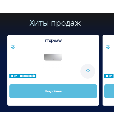
Хиты продаж
FTXJ20AW
Сравнить
R-32
Настенный
R-32
Подробнее