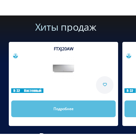
Хиты продаж
FTXJ20AW
Сравнить
R-32
Настенный
R-32
Подробнее