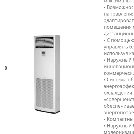
максимально
• Возможнос
направления
адаптироват
помещения 
дистанционн
• С помощью
управлять б
используя ка
• Наружный 
инновационн
коммерчески
• Система о
энергоэффек
охлаждения 
усовершенс
обеспечивае
энергопотре
• Компактны
• Наружный 
модернизаци