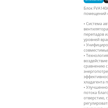
Блок FVA140
помещений с
• Система а
вентилятора
перепадов и
уровней вра
• Унифициро
совместимый 
• Технология
воздействие
сравнению с
энергопотре
эффективнос
хладагента п
• Улучшенно
потока благ
отверстию, 
регулироват