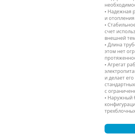
необходимос
• Надежная р
и отопления 
• Стабильно
счет исполь
внешней тем
• Длина труб
этом нет ог
протяженнос
• Агрегат ра
электропита
и делает ег
стандартных
с ограничен
• Наружный 
конфигураци
трехблочных