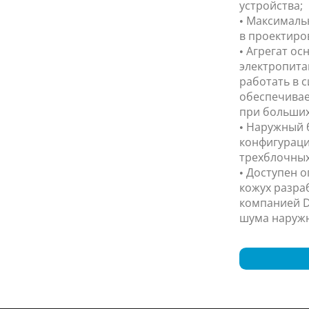
устройства;
• Максимальн
в проектиро
• Агрегат о
электропита
работать в с
обеспечивае
при больших
• Наружный 
конфигураци
трехблочных
• Доступен 
кожух разра
компанией D
шума наружн