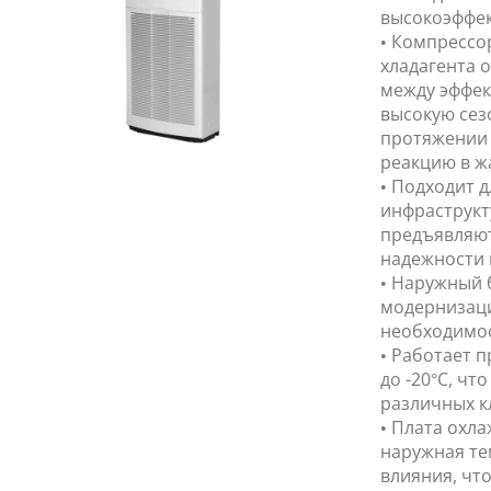
высокоэффек
• Компрессо
хладагента 
между эффек
высокую сез
протяжении 
реакцию в ж
• Подходит 
инфраструкт
предъявляют
надежности 
• Наружный 
модернизаци
необходимос
• Работает 
до -20°C, ч
различных к
• Плата охла
наружная те
влияния, чт