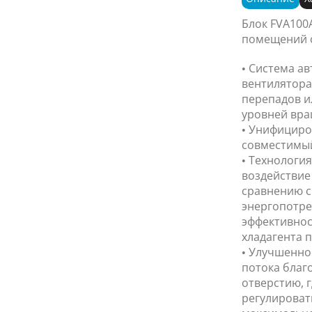
Блок FVA100
помещений с
• Система а
вентилятора
перепадов и
уровней вра
• Унифициро
совместимый 
• Технология
воздействие
сравнению с
энергопотре
эффективнос
хладагента п
• Улучшенно
потока благ
отверстию, 
регулироват