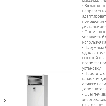
максимально
• Возможнос
направления
адаптироват
помещения 
дистанционн
• С помощью
управлять б
используя ка
• Наружный 
одновентиля
высотой отл
позволяет о
установку;
• Простота 
широким дос
а также нал
дополнитель
• Обеспечив
энергоэффек
охлаждения 