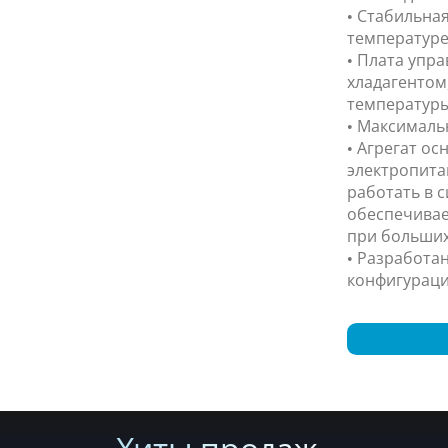
• Стабильна
температуре 
• Плата упр
хладагентом
температуры
• Максималь
• Агрегат о
электропита
работать в с
обеспечивае
при больших
• Разработа
конфигураци