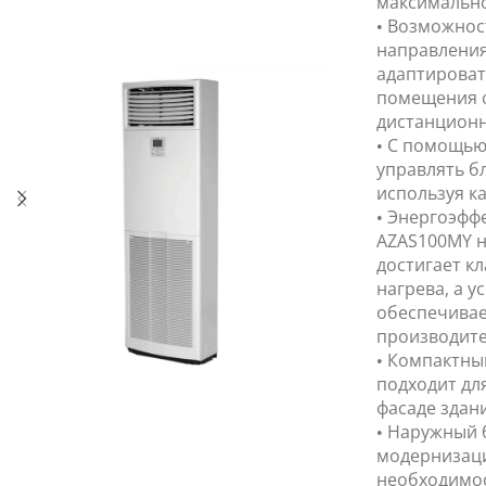
максимально
• Возможнос
направления
адаптироват
помещения 
дистанционн
• С помощью
управлять б
используя ка
• Энергоэфф
AZAS100MY н
достигает к
нагрева, а 
обеспечива
производите
• Компактны
подходит дл
фасаде здан
• Наружный 
модернизаци
необходимос