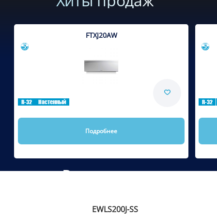
Хиты продаж
FTXJ20AW
Сравнить
R-32
Настенный
R-32
Подробнее
Рекомендуем
EWLS200J-SS
Сравнить