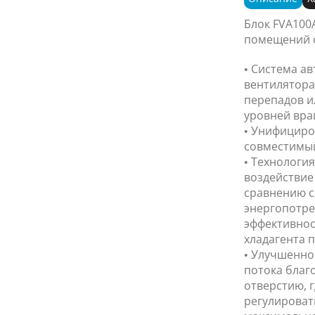
Блок FVA100
помещений с
• Система а
вентилятора
перепадов и
уровней вра
• Унифициро
совместимый 
• Технология
воздействие
сравнению с
энергопотре
эффективнос
хладагента п
• Улучшенно
потока благ
отверстию, 
регулироват