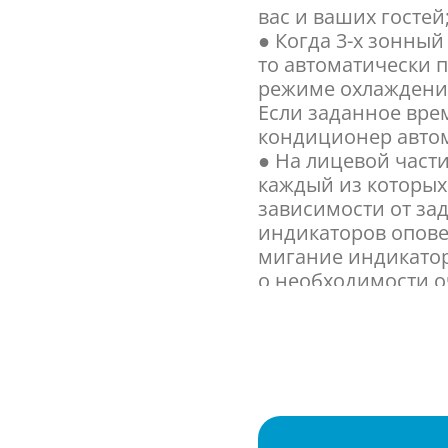
вас и ваших гостей
● Когда 3-х зонный
то автоматически 
режиме охлаждения
Если заданное вре
кондиционер автом
● На лицевой част
каждый из которых
зависимости от за
индикаторов опове
мигание индикато
о необходимости оч
● Устройство Flash
опасные химически
помещении и внутр
комфорта;
● Режим вентиляци
очищается свежим