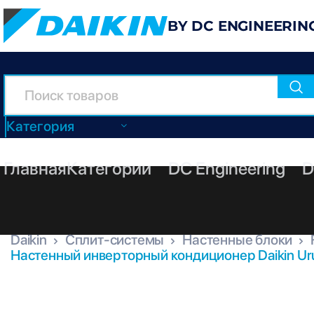
BY DC ENGINEERIN
Категория
Главная
Категории
DC Engineering
D
Daikin
Сплит-системы
Настенные блоки
Настенный инверторный кондиционер Daikin Ur
FTXZ50N + RXZ50N