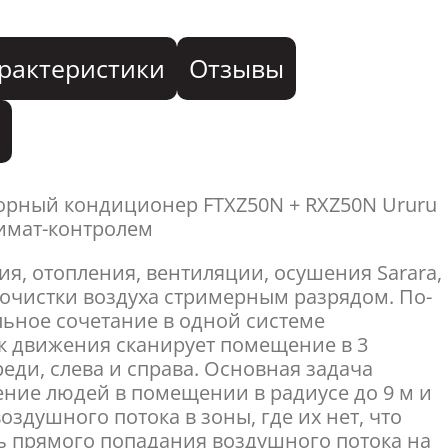
рактеристики
Отзывы
я
орный кондиционер FTXZ50N + RXZ50N Ururu
лимат-контролем
я, отопления, вентиляции, осушения Sarara,
 очистки воздуха стримерным разрядом. По-
ьное сочетание в одной системе
ик движения сканирует помещение в 3
еди, слева и справа. Основная задача
ение людей в помещении в радиусе до 9 м и
здушного потока в зоны, где их нет, что
ь прямого попадания воздушного потока на