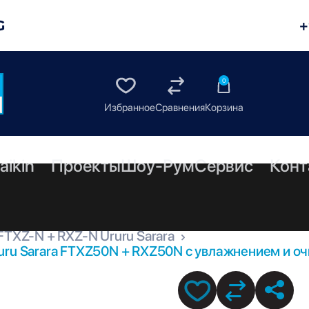
G
+
0
aikin
Проекты
Шоу-Рум
Сервис
Конт
FTXZ-N + RXZ-N Ururu Sarara
uru Sarara FTXZ50N + RXZ50N с увлажнением и оч