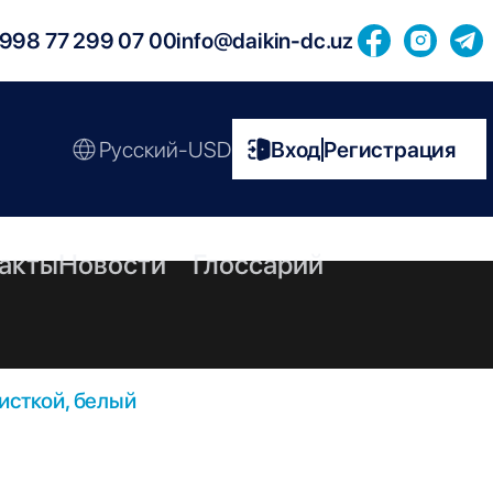
998 77 299 07 00
info@daikin-dc.uz
Русский-USD
Вход
Регистрация
|
акты
Новости
Глоссарий
исткой, белый