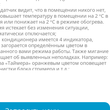
;
 датчик видит, что в помещении никого нет,
повышает температуру в помещении на 2 °C в
 или понижает на 2 °C в режиме обогрева.
мя истекает без изменения ситуации,
атически отключается;
и кондиционера имеется 4 индикатора,
 загорается определённым цветом в
данного вами режима работы. Также мигание
щает об выявленных неполадках. Например:
ра «Таймера» оранжевым цветом оповещает
истки блока стримера и т.д.;
 Streamer разлагает аллергены, плесень и
е вещества. Он сохраняет чистоту воздуха в
и кондиционера, создавая тем самым зону
и. Воздух в помещении насыщается и
 воздухом, поступающим снаружи;