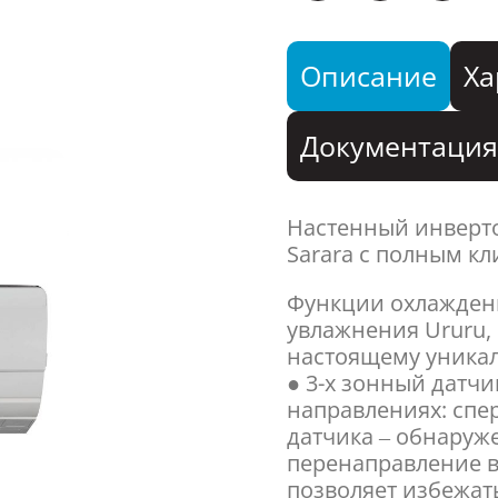
Описание
Ха
Документаци
Настенный инверт
Sarara с полным к
Функции охлаждени
увлажнения Ururu,
настоящему уникал
● 3-х зонный датч
направлениях: спер
датчика – обнаруж
перенаправление во
позволяет избежат