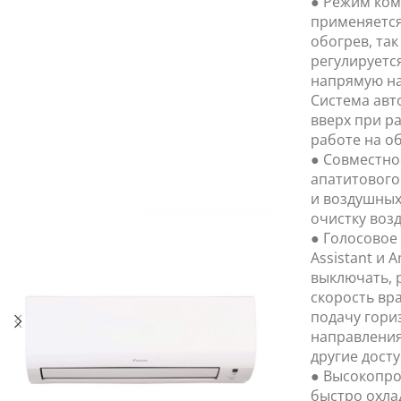
● Режим ком
применяется
обогрев, так
регулируетс
напрямую на
Система авт
вверх при р
работе на об
● Совместно
апатитового
и воздушных
очистку воз
● Голосовое
Assistant и 
выключать, 
скорость вр
подачу гори
направления
другие дост
● Высокопро
быстро охла