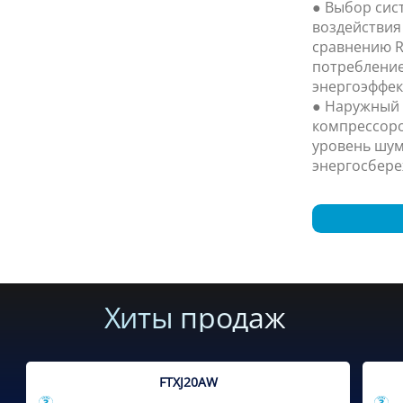
● Выбор сис
воздействия
сравнению R
потребление
энергоэффек
● Наружный
компрессоро
уровень шум
энергосбере
Хиты продаж
FTXJ20AW