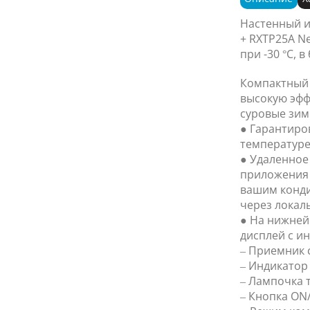
Настенный 
+ RXTP25A N
при -30 °C, 
Компактный
высокую эфф
суровые зи
● Гарантиро
температуре 
● Удаленное
приложения 
вашим конди
через локаль
● На нижней
дисплей с и
– Приемник 
– Индикатор
– Лампочка 
– Кнопка ON/