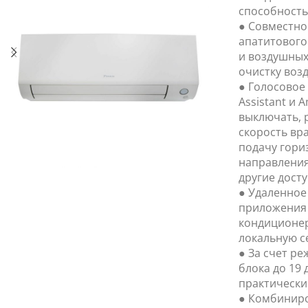
способность
● Совместно
апатитового
и воздушных
очистку воз
● Голосовое
Assistant и 
выключать, 
скорость вр
подачу гори
направления
другие дост
● Удаленное
приложения 
кондиционер
локальную се
● За счет р
блока до 19 
практически
● Комбиниро