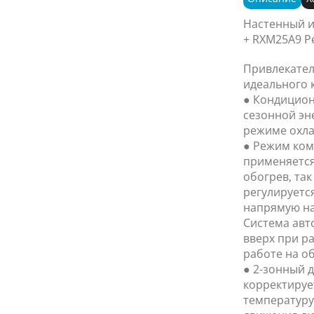
Настенный 
+ RXM25A9 P
Привлекател
идеального 
● Кондицион
сезонной эн
режиме охла
● Режим ком
применяется
обогрев, так
регулируетс
напрямую на
Система авт
вверх при р
работе на об
● 2-зонный 
корректируе
температуру