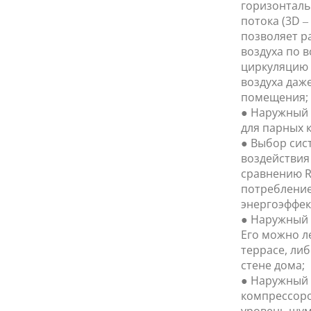
горизонталь
потока (3D 
позволяет р
воздуха по 
циркуляцию 
воздуха даж
помещения;
● Наружный 
для парных 
● Выбор сис
воздействия
сравнению R
потребление
энергоэффек
● Наружный 
Его можно л
террасе, ли
стене дома;
● Наружный
компрессоро
уровень шум