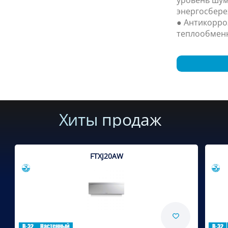
энергосбере
● Антикорро
теплообменн
Хиты продаж
FTXJ20AW
Сравнить
R-32
Настенный
R-32