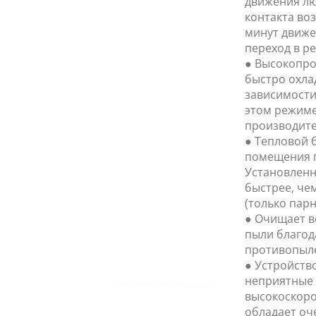
движения лю
контакта воз
минут движе
переход в р
● Высокопро
быстро охла
зависимости
этом режиме
производите
● Тепловой 
помещения 
Установленн
быстрее, че
(только парн
● Очищает в
пыли благод
противопыле
● Устройство
неприятные 
высокоскоро
обладает о