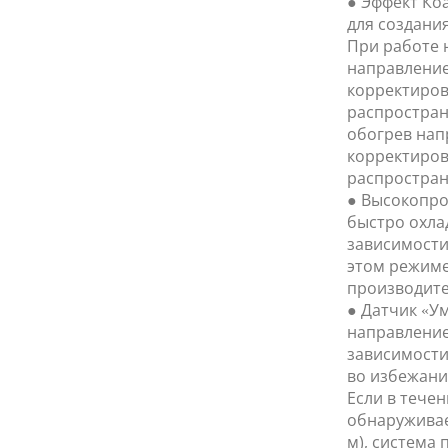
● Эффект Ко
для создани
При работе 
направление
корректиров
распространя
обогрев нап
корректиров
распростран
● Высокопро
быстро охла
зависимости
этом режиме
производите
● Датчик «У
направление
зависимости
во избежани
Если в тече
обнаруживае
м), система