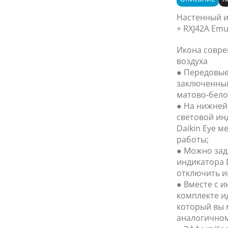
Настенный и
+ RXJ42A Em
Икона совр
воздуха
● Передовые
заключенный
матово-бел
● На нижней
световой инд
Daikin Eye м
работы;
● Можно зад
индикатора D
отключить и
● Вместе с 
комплекте и
который вы 
аналогичном