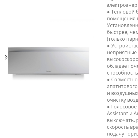
электроэнер
● Тепловой 
помещения 
Установленн
быстрее, че
(только парн
● Устройство
неприятные 
высокоскоро
обладает о
способность
● Совместно
апатитового
и воздушных
очистку воз
● Голосовое
Assistant и 
выключать, 
скорость вр
подачу гори