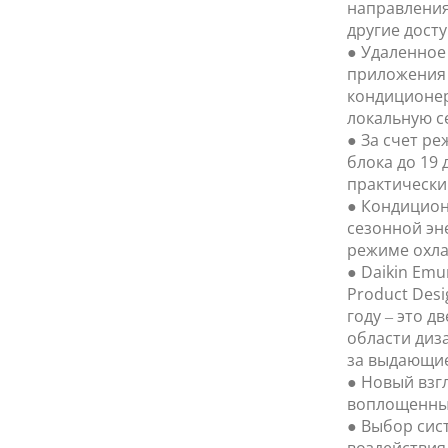
направления
другие дост
● Удаленное
приложения 
кондиционер
локальную се
● За счет р
блока до 19 
практически
● Кондицион
сезонной эн
режиме охла
● Daikin Emu
Product Desi
году – это д
области диз
за выдающие
● Новый взг
воплощенный
● Выбор сис
воздействия