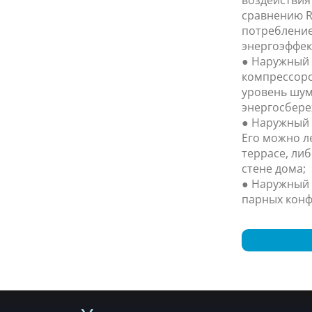
сравнению R
потребление
энергоэффек
● Наружный
компрессоро
уровень шум
энергосбере
● Наружный 
Его можно л
террасе, ли
стене дома;
● Наружный 
парных конф