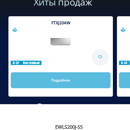
Хиты продаж
FTXJ20AW
Сравнить
R-32
Настенный
R-32
Подробнее
Рекомендуем
EWLS200J-SS