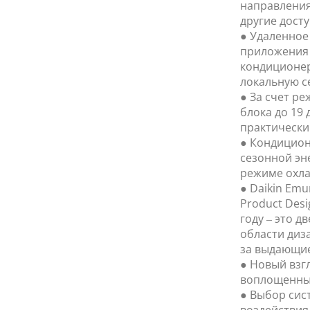
направления
другие дост
● Удаленное
приложения 
кондиционер
локальную се
● За счет р
блока до 19 
практически
● Кондицион
сезонной эн
режиме охла
● Daikin Emu
Product Desi
году – это д
области диз
за выдающие
● Новый взг
воплощенный
● Выбор сис
воздействия