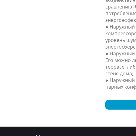
сравнению R
потребление
энергоэффек
● Наружный
компрессоро
уровень шум
энергосбере
● Наружный 
Его можно л
террасе, ли
стене дома;
● Наружный 
парных конф