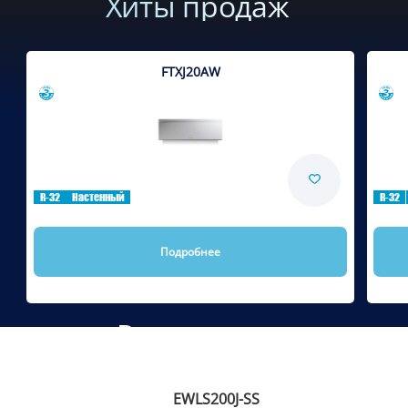
Хиты продаж
FTXJ20AW
Сравнить
R-32
Настенный
R-32
Подробнее
Рекомендуем
EWLS200J-SS