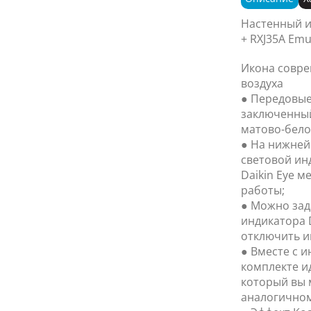
Настенный и
+ RXJ35A Em
Икона совр
воздуха
● Передовые
заключенный
матово-бел
● На нижней
световой инд
Daikin Eye м
работы;
● Можно зад
индикатора D
отключить и
● Вместе с 
комплекте и
который вы 
аналогичном