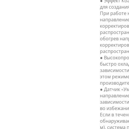
● Эффект Ко
для создани
При работе 
направление
корректиров
распространя
обогрев нап
корректиров
распростран
● Высокопро
быстро охла
зависимости
этом режиме
производите
● Датчик «У
направление
зависимости
во избежани
Если в тече
обнаруживае
м), система