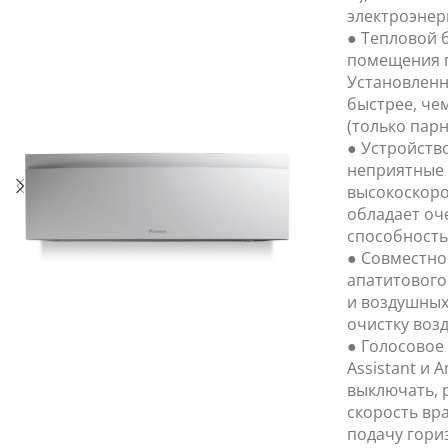
электроэнер
● Тепловой 
помещения 
Установленн
быстрее, че
(только парн
● Устройство
неприятные 
высокоскоро
обладает о
способность
● Совместно
апатитового
и воздушных
очистку воз
● Голосовое
Assistant и 
выключать, 
скорость вр
подачу гори