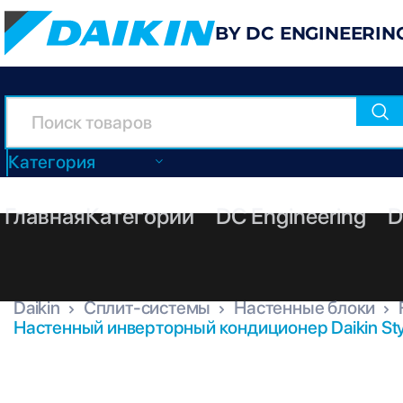
BY DC ENGINEERIN
Категория
Главная
Категории
DC Engineering
D
Daikin
Сплит-системы
Настенные блоки
Настенный инверторный кондиционер Daikin St
FTXA25CS + RXA25A8