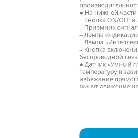
производительнос
● На нижней част
– Кнопка ON/OFF и
– Приемник сигнал
– Лампа индикации
– Лампа «Интеллект
– Кнопка включен
беспроводной связ
● Датчик «Умный г
температуру в зав
избежание прямого 
минут движение не
до 9 м), система п
● Тепловой бустер
включении кондиц
достигается на 14%
кондиционера (тол
● Очищает воздух 