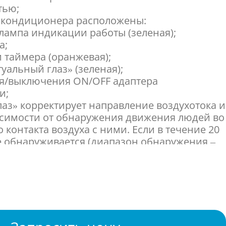
тью;
и кондиционера расположены:
 лампа индикации работы (зеленая);
а;
 таймера (оранжевая);
уальный глаз» (зеленая);
ия/выключения ON/OFF адаптера
и;
лаз» корректирует направление воздухотока и
исимости от обнаружения движения людей во
контакта воздуха с ними. Если в течение 20
 обнаруживается (диапазон обнаружения –
ереход в режим экономии электроэнергии;
 быстро обогревает помещения при
ионера. Установленная температура
 быстрее, чем в случае обычного
ько парная система);
от вирусов, бактерий и мелкой пыли