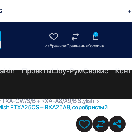
G
+
0
aikin
Проекты
Шоу-Рум
Сервис
Конт
FTXA-CW/S/B + RXA-A8/A9/B Stylish
ylish FTXA25CS + RXA25A8, серебристый