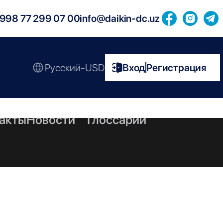
998 77 299 07 00
info@daikin-dc.uz
Русский-USD
Вход
Регистрация
|
акты
Новости
Глоссарий