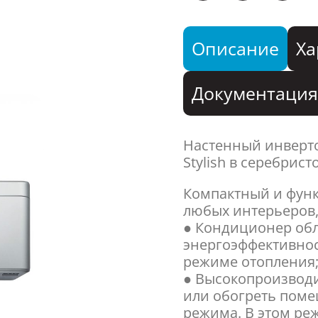
Описание
Ха
Документаци
Настенный инверт
Stylish в серебрис
Компактный и фун
любых интерьеров,
● Кондиционер об
энергоэффективност
режиме отопления
● Высокопроизвод
или обогреть поме
режима. В этом ре