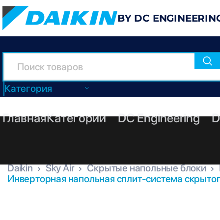
BY DC ENGINEERIN
Категория
Главная
Категории
DC Engineering
D
Daikin
Sky Air
Скрытые напольные блоки
Инверторная напольная сплит-система скрытог
FNA35A9 + RZAG35B