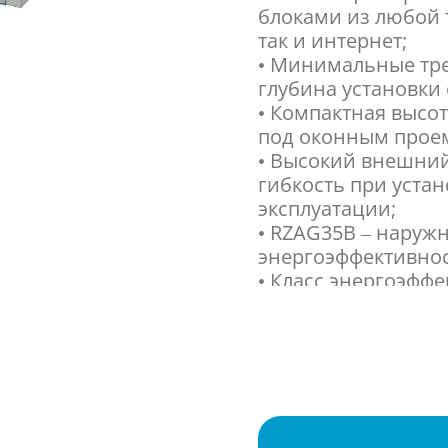
блоками из любой т
так и интернет;
• Минимальные тр
глубина установки 
• Компактная высот
под оконным прое
• Высокий внешний
гибкость при уста
эксплуатации;
• RZAG35B – наруж
энергоэффективнос
• Класс энергоэфф
A в режиме обогрев
передового компре
• Оптимальное реш
надежности при и
• Наружный блок 
существующих сист