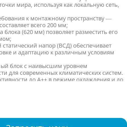
очки мира, используя как локальную сеть,
ебования к монтажному пространству —
составляет всего 200 мм;
а блока (620 мм) позволяет разместить его
мом;
 статический напор (ВСД) обеспечивает
новке и адаптацию к различным условиям
ный блок с наивысшим уровнем
ти для современных климатических систем.
ективности до A++ в режиме охлаждения и до
а, что достигается за счет использования
ссора;
ение для систем, требующих высокой
нфраструктурном охлаждении;
дает возможность модернизации
ем на R-32 без необходимости замены