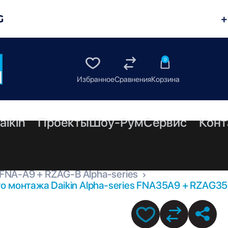
G
+
0
aikin
Проекты
Шоу-Рум
Сервис
Конт
FNA-A9 + RZAG-B Alpha-series
о монтажа Daikin Alpha-series FNA35A9 + RZAG3