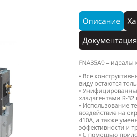
Описание
Ха
Документаци
FNA35A9 – идеальн
• Все конструктивн
виду остаются толь
• Унифицированны
хладагентами R-32 
• Использование те
воздействие на ок
410A, а также уме
эффективности и т
• С помощью прило