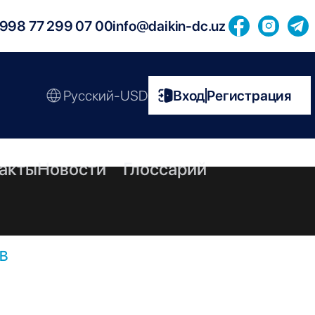
998 77 299 07 00
info@daikin-dc.uz
Русский-USD
Вход
Регистрация
|
акты
Новости
Глоссарий
5B