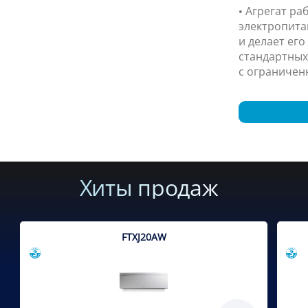
• Агрегат ра
электропита
и делает ег
стандартных
с ограничен
Хиты продаж
FTXJ20AW