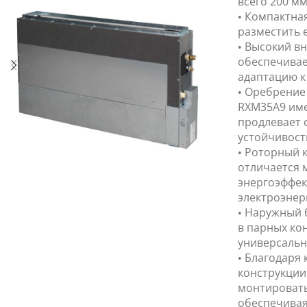
всего 200 мм
• Компактная
разместить 
• Высокий в
обеспечивае
адаптацию к
• Оребрение
RXM35A9 име
продлевает 
устойчивост
• Роторный 
отличается 
энергоэффек
электроэнер
• Наружный 
в парных кон
универсальн
• Благодаря
конструкции 
монтировать
обеспечивая