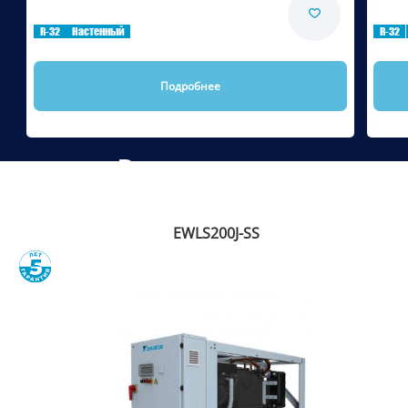
Сравнить
R-32
Настенный
R-32
Подробнее
Рекомендуем
EWLS200J-SS
Сравнить