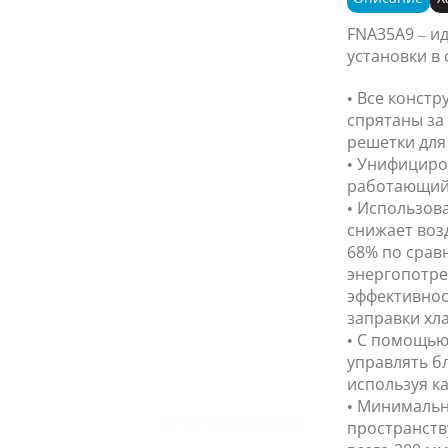
FNA35A9 – и
установки в 
• Все конст
спрятаны за 
решетки для 
• Унифициро
работающий 
• Использова
снижает воз
68% по срав
энергопотре
эффективнос
заправки хла
• С помощью
управлять б
используя ка
• Минимальн
пространств