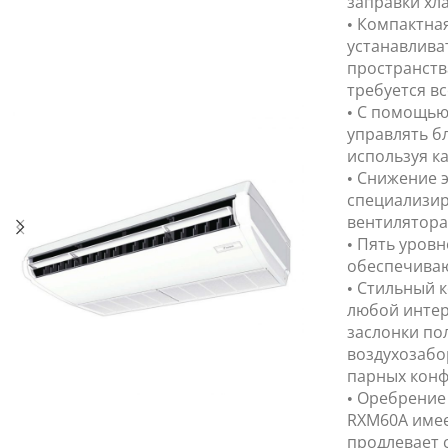
заправки хла
• Компактна
устанавливат
пространства
требуется вс
• С помощью
управлять б
используя ка
• Снижение 
специализир
вентилятора
• Пять уров
обеспечиваю
• Стильный 
любой интер
заслонки по
воздухозабо
парных конф
• Оребрение
RXM60A имее
продлевает 