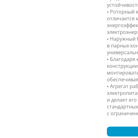
устойчивост
• Роторный 
отличается 
энергоэффек
электроэнер
• Наружный 
в парных кон
универсальн
• Благодаря
конструкции 
монтировать
обеспечивая
• Агрегат ра
электропита
и делает ег
стандартных
с ограничен