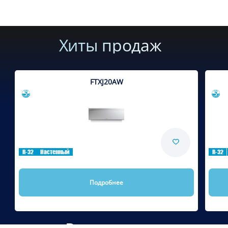
Хиты продаж
FTXJ20AW
Сравнить
R-32
Настенный
R-32
Подробнее