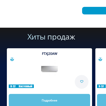
Хиты продаж
FTXJ20AW
Сравнить
R-32
Настенный
R-32
Подробнее