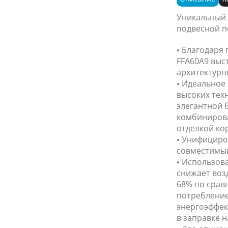
Уникальный 
подвесной п
• Благодаря
FFA60A9 выс
архитектурн
• Идеальное
высоких тех
элегантной 
комбинирова
отделкой ко
• Унифициро
совместимый 
• Использова
снижает воз
68% по срав
потребление
энергоэффек
в заправке н