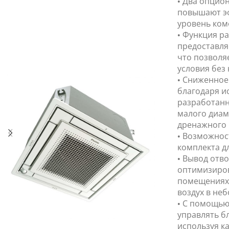
• Два опцио
повышают эф
уровень ком
• Функция р
предоставля
что позволя
условия без
• Сниженное
благодаря и
разработанн
малого диам
дренажного 
• Возможнос
комплекта дл
• Вывод отв
оптимизиров
помещениях
воздух в не
• С помощью
управлять б
используя ка