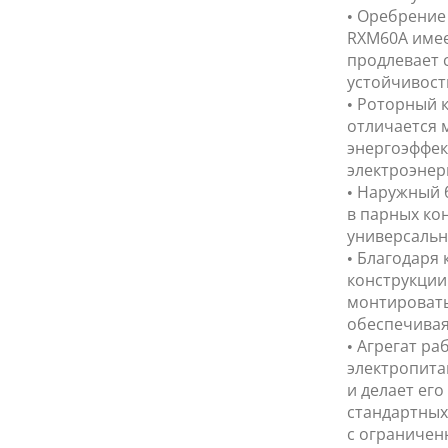
• Оребрение
RXM60A имее
продлевает 
устойчивост
• Роторный 
отличается 
энергоэффек
электроэнер
• Наружный 
в парных кон
универсальн
• Благодаря
конструкции 
монтировать
обеспечивая
• Агрегат ра
электропита
и делает ег
стандартных
с ограничен