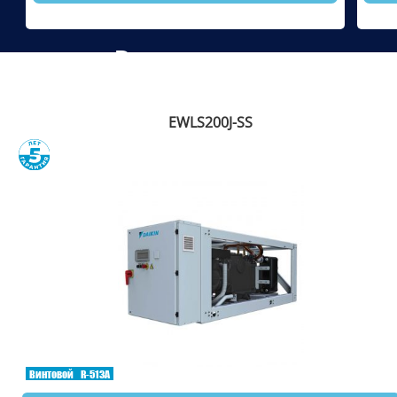
Рекомендуем
EWLS200J-SS
Сравнить
Винтовой
R-513A