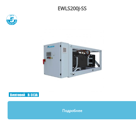
EWLS200J-SS
Сравнить
Винтовой
R-513A
Подробнее
Вы смотрели