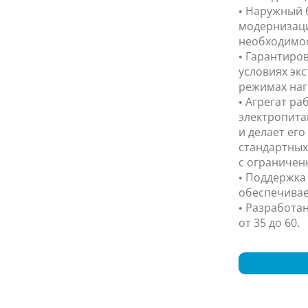
• Наружный 
модернизаци
необходимос
• Гарантиро
условиях экс
режимах наг
• Агрегат ра
электропита
и делает ег
стандартных
с ограничен
• Поддержка
обеспечивае
• Разработа
от 35 до 60.