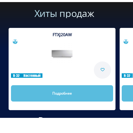
Хиты продаж
FTXJ20AW
Сравнить
R-32
Настенный
R-32
Подробнее
Рекомендуем