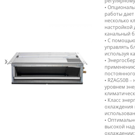
регулярном
• Опциональ
работы дает
несколько к
настройкой д
канальный б
• С помощью
управлять б
используя ка
• Энергосбе
применению 
постоянного
• RZAG50B –
уровнем эне
климатическ
• Класс эне
охлаждения и
использован
• Оптимальн
высокой над
охлаждении;