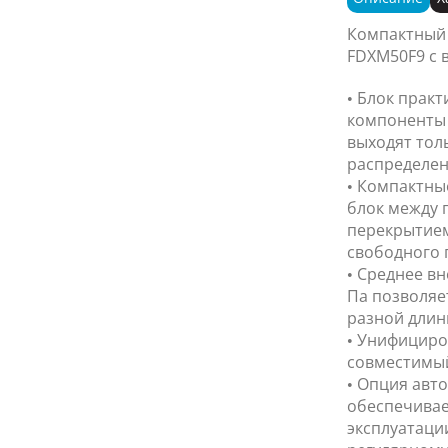
Компактный
FDXM50F9 с 
• Блок практ
компоненты 
выходят тол
распределен
• Компактны
блок между 
перекрытием
свободного 
• Среднее в
Па позволяе
разной длин
• Унифициро
совместимый 
• Опция авт
обеспечивае
эксплуатаци