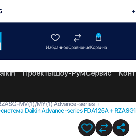
G
+
0
aikin
Проекты
Шоу-Рум
Сервис
Конт
RZASG-MV(1)/MY(1) Advance-series
система Daikin Advance-series FDA125A + RZAS
Y1