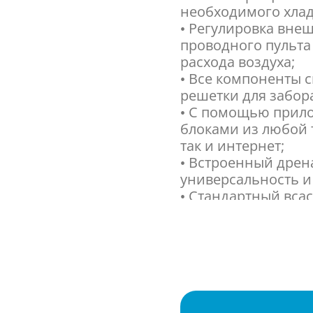
необходимого хлад
• Регулировка вне
проводного пульта
расхода воздуха;
• Все компоненты 
решетки для забора
• С помощью прило
блоками из любой т
так и интернет;
• Встроенный дрен
универсальность и 
• Стандартный вса
• Наружный блок 
технологий и комф
• Система обладае
до A++ в режиме о
усовершенствован
снижение энергоп