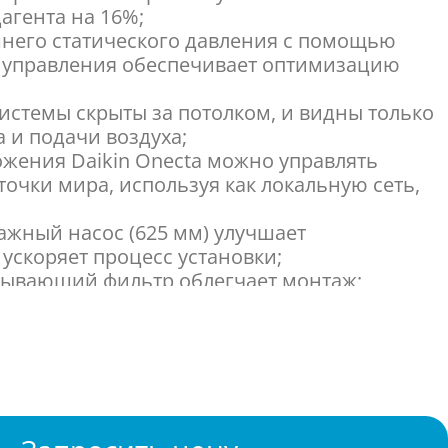
агента на 16%;
шнего статического давления с помощью
 управления обеспечивает оптимизацию
системы скрыты за потолком, и видны только
 и подачи воздуха;
жения Daikin Onecta можно управлять
очки мира, используя как локальную сеть,
ажный насос (625 мм) улучшает
ускоряет процесс установки;
сывающий фильтр облегчает монтаж;
RZASG125MY1 – сочетание инновационных
орта для коммерческих пространств;
т повышенным классом энергоэффективности
хлаждения и A+ при обогреве –
ный компрессор обеспечивает значительное
отребления;