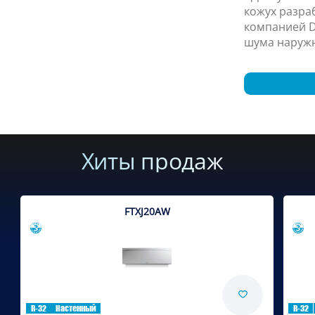
кожух разра
компанией D
шума наружн
Хиты продаж
FTXJ20AW
Сравнить
R-32
Настенный
R-32