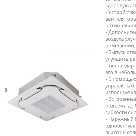
здоровую ат
• Устройств
вентилятора
оптимальног
• Дополните
воздуха улуч
помещении;
• Выпуск от
улучшить ра
с нестандар
его в небол
• С помощью
управлять б
используя ка
• Встроенны
подъема до 
гибкости сис
• Наружный 
одновентиля
высотой отл