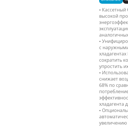
• Кассетный
высокой про
энергоэффек
эксплуатаци
аналогичных
• Унифициро
с наружным
хладагентах 
сократить к
упростить их
• Использова
снижает воз
68% по срав
потребление
эффективнос
хладагента д
• Опциональ
автоматичес
увеличению 