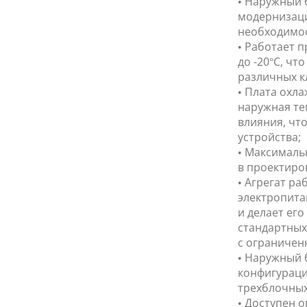
• Наружный 
модернизаци
необходимос
• Работает 
до -20°C, ч
различных к
• Плата охла
наружная те
влияния, чт
устройства;
• Максимальн
в проектиро
• Агрегат ра
электропита
и делает ег
стандартных
с ограничен
• Наружный 
конфигураци
трехблочных
• Доступен 