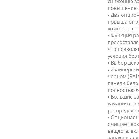
снижению за
повышению 
• Два опцио
повышают о
комфорт в п
• Функция р
предоставля
что позволя
условия без
• Выбор дек
дизайнерски
черном (RAL9
панели бело
полностью бе
• Большие з
качания спо
распределен
• Опциональ
очищает воз
веществ, вкл
запахи и ал