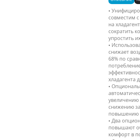
• Унифициро
совместим 
на хладагент
сократить к
упростить их
• Использова
снижает воз
68% по срав
потребление
эффективнос
хладагента д
• Опциональ
автоматичес
увеличению 
снижению за
повышению 
• Два опцио
повышают о
комфорт в п