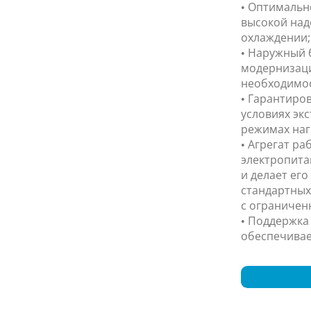
• Оптимальн
высокой над
охлаждении;
• Наружный 
модернизаци
необходимос
• Гарантиро
условиях экс
режимах наг
• Агрегат ра
электропита
и делает ег
стандартных
с ограничен
• Поддержка
обеспечивае