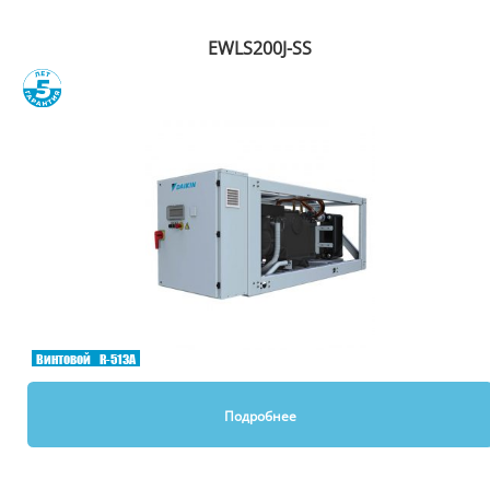
EWLS200J-SS
Сравнить
Винтовой
R-513A
Подробнее
Вы смотрели