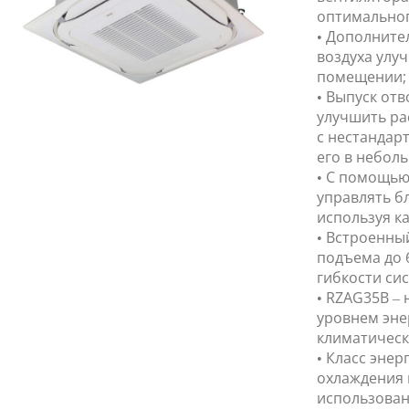
оптимальног
• Дополните
воздуха улуч
помещении;
• Выпуск от
улучшить ра
с нестандар
его в небол
• С помощью
управлять б
используя ка
• Встроенны
подъема до 
гибкости сис
• RZAG35B –
уровнем эне
климатическ
• Класс эне
охлаждения и
использован