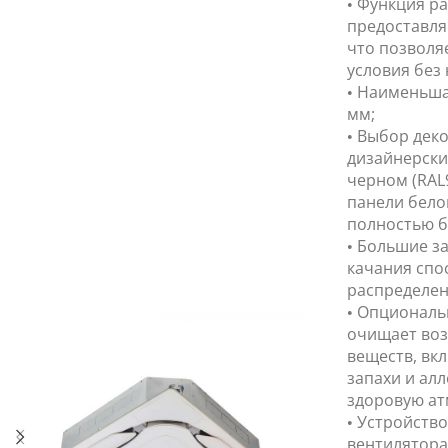
• Функция р
предоставля
что позволя
условия без
• Наименьша
мм;
• Выбор дек
дизайнерски
черном (RAL9
панели бело
полностью бе
• Большие з
качания спо
распределен
• Опциональ
очищает воз
веществ, вкл
запахи и ал
здоровую ат
• Устройств
вентилятора