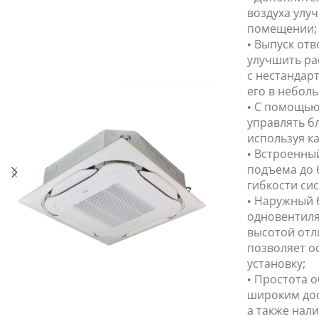
воздуха улуч
помещении;
• Выпуск от
улучшить ра
с нестандар
его в небол
• С помощью
управлять б
используя ка
• Встроенны
подъема до 
гибкости сис
• Наружный 
одновентиля
высотой отл
позволяет о
установку;
• Простота 
широким дос
а также нал