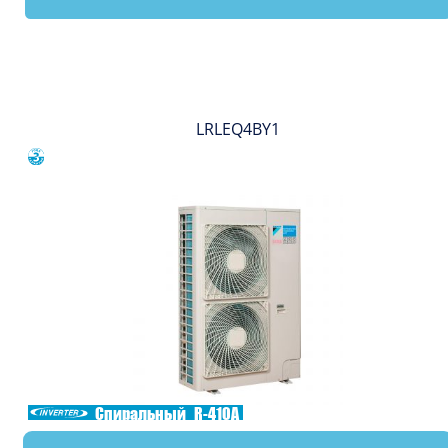
Вы смотрели
LRLEQ4BY1
Сравнить
Спиральный
R-410A