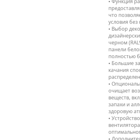
• Функция р
предоставля
что позволя
условия без
• Выбор дек
дизайнерски
черном (RAL9
панели бело
полностью бе
• Большие з
качания спо
распределен
• Опциональ
очищает воз
веществ, вкл
запахи и ал
здоровую ат
• Устройств
вентилятора
оптимальног
• Дополните