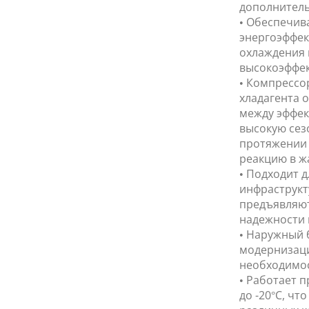
дополнитель
• Обеспечив
энергоэффек
охлаждения 
высокоэффек
• Компрессо
хладагента 
между эффек
высокую сез
протяжении 
реакцию в ж
• Подходит 
инфраструкт
предъявляют
надежности 
• Наружный 
модернизаци
необходимос
• Работает 
до -20°C, ч