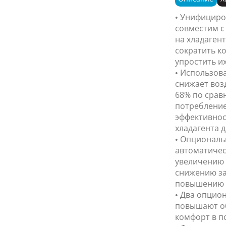
• Унифициро
совместим 
на хладагент
сократить к
упростить их
• Использова
снижает воз
68% по срав
потребление
эффективнос
хладагента д
• Опциональ
автоматичес
увеличению 
снижению за
повышению 
• Два опцио
повышают о
комфорт в п