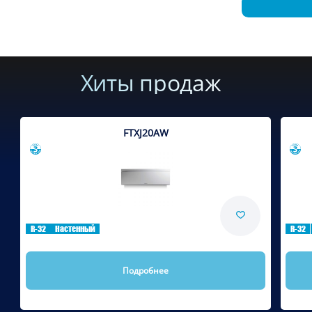
Хиты продаж
FTXJ20AW
Сравнить
R-32
Настенный
R-32
Подробнее