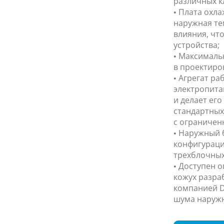
различных к
• Плата охла
наружная те
влияния, чт
устройства;
• Максимальн
в проектиро
• Агрегат ра
электропита
и делает ег
стандартных
с ограничен
• Наружный 
конфигураци
трехблочных
• Доступен 
кожух разра
компанией D
шума наружн