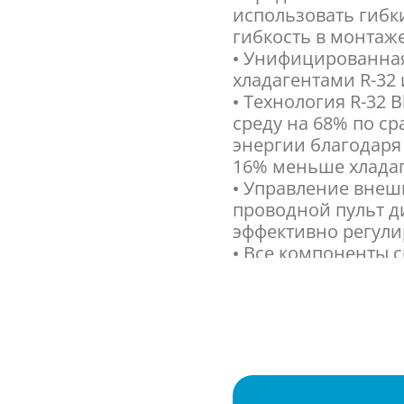
использовать гибк
гибкость в монтаже
• Унифицированная
хладагентами R-32 
• Технология R-32 
среду на 68% по с
энергии благодаря
16% меньше хладаг
• Управление внеш
проводной пульт д
эффективно регули
• Все компоненты 
только решетки для
• Опциональный ко
возможность обслу
индивидуальной на
один канальный бл
• С помощью прило