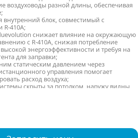
ие воздуховоды разной длины, обеспечивая
;
 внутренний блок, совместимый с
и R-410A;
Bluevolution снижает влияние на окружающую
равнению с R-410A, снижая потребление
 высокой энергоэффективности и требуя на
ента для заправки;
ним статическим давлением через
истанционного управления помогает
ровать расход воздуха;
системы скрыты за потолком, наружу видны
 забора и распределения воздуха;
мплект для многозональной работы дает
живать несколько климатических зон с
стройкой для каждой из них, используя
ок;
жения Daikin Onecta можно управлять