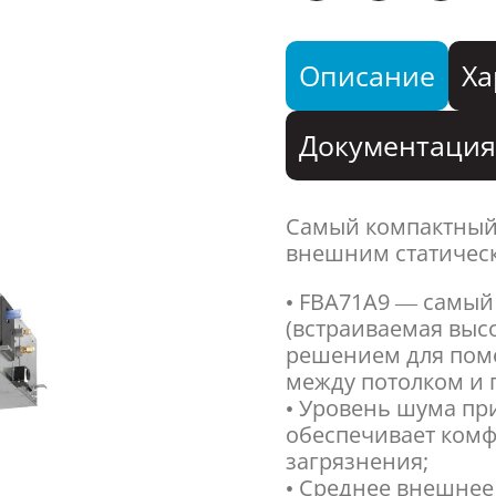
Описание
Ха
Документаци
Самый компактный
внешним статичес
• FBA71A9 — самый 
(встраиваемая высо
решением для пом
между потолком и 
• Уровень шума при
обеспечивает комф
загрязнения;
• Среднее внешнее 