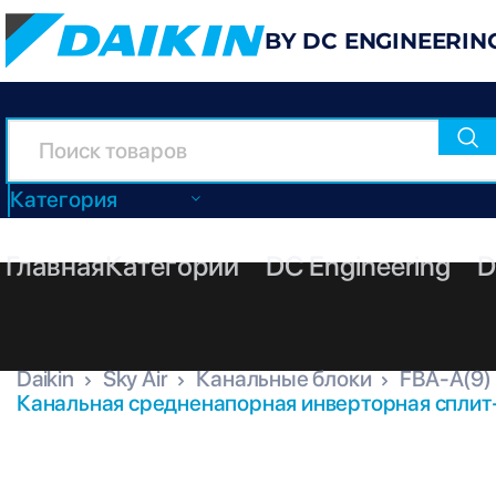
BY DC ENGINEERIN
Категория
Главная
Категории
DC Engineering
D
Daikin
Sky Air
Канальные блоки
FBA-A(9)
Канальная средненапорная инверторная сплит-
FBA71A9 + RZAG71NV1