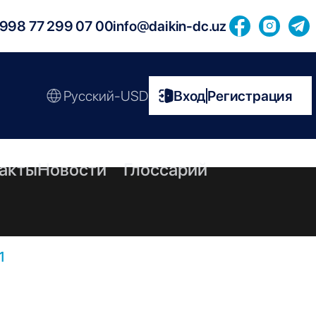
998 77 299 07 00
info@daikin-dc.uz
Русский-USD
Вход
Регистрация
|
акты
Новости
Глоссарий
1