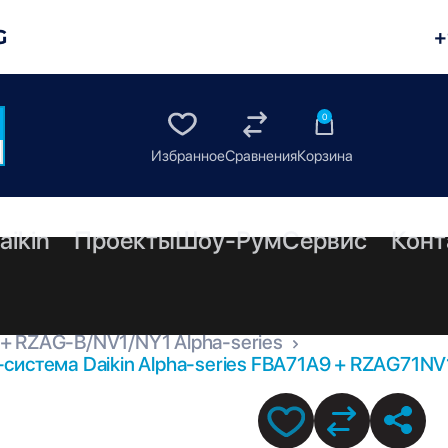
G
+
0
aikin
Проекты
Шоу-Рум
Сервис
Конт
 + RZAG-B/NV1/NY1 Alpha-series
система Daikin Alpha-series FBA71A9 + RZAG71NV