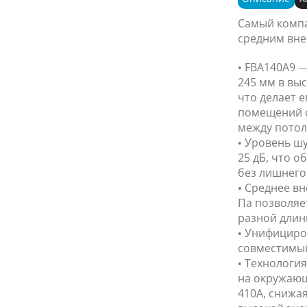
Самый компа
средним вне
• FBA140A9 —
245 мм в выс
что делает 
помещений 
между потол
• Уровень ш
25 дБ, что 
без лишнего
• Среднее в
Па позволяе
разной длин
• Унифициро
совместимый 
• Технология
на окружающ
410A, снижа