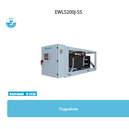
EWLS200J-SS
Сравнить
Винтовой
R-513A
Подробнее
Вы смотрели