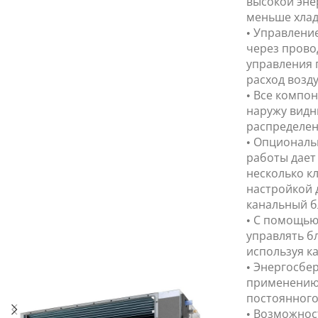
высокой эне
меньше хлад
• Управлени
через прово
управления 
расход возду
• Все компо
наружу видн
распределен
• Опциональ
работы дает
несколько к
настройкой д
канальный б
• С помощью
управлять б
используя ка
• Энергосбе
применению 
постоянного
• Возможнос