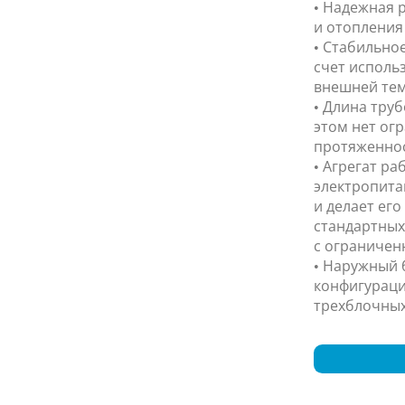
• Надежная р
и отопления 
• Стабильно
счет исполь
внешней тем
• Длина труб
этом нет ог
протяженнос
• Агрегат ра
электропита
и делает ег
стандартных
с ограничен
• Наружный 
конфигураци
трехблочных