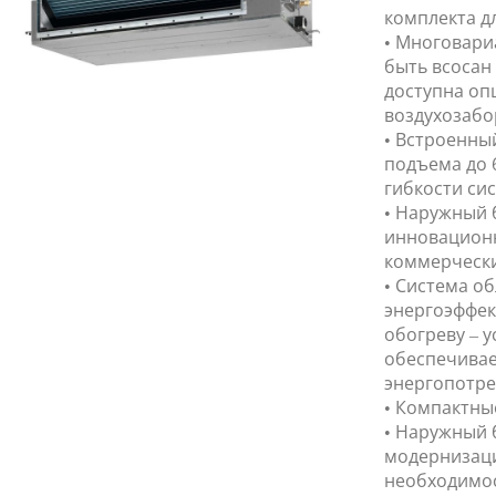
комплекта дл
• Многовари
быть всосан 
доступна оп
воздухозабо
• Встроенны
подъема до 
гибкости сис
• Наружный 
инновационн
коммерчески
• Система о
энергоэффек
обогреву – 
обеспечивае
энергопотре
• Компактны
• Наружный 
модернизаци
необходимос