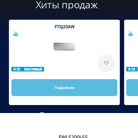
Хиты продаж
FTXJ20AW
Сравнить
R-32
Настенный
R-32
Подробнее
Рекомендуем
EWLS200J-SS