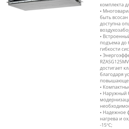
комплекта дл
• Многовари
быть всосан 
доступна оп
воздухозабо
• Встроенны
подъема до 
гибкости сис
• Энергоэфф
RZASG125MV 
достигает к
благодаря у
повышающем
• Компактны
• Наружный 
модернизаци
необходимос
• Надежное 
нагрева и о
-15°C;