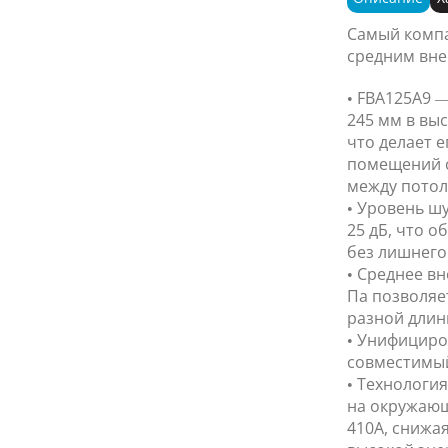
Самый компа
средним вне
• FBA125A9 —
245 мм в выс
что делает 
помещений 
между потол
• Уровень ш
25 дБ, что 
без лишнего
• Среднее в
Па позволяе
разной длин
• Унифициро
совместимый 
• Технология
на окружающ
410A, снижа