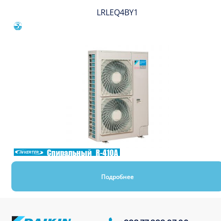
LRLEQ4BY1
Сравнить
Спиральный
R-410A
Подробнее