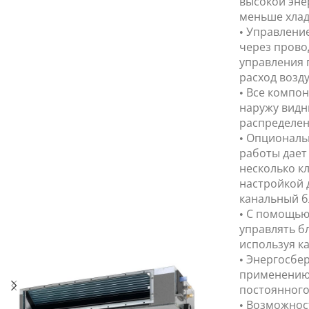
высокой эне
меньше хлад
• Управлени
через прово
управления 
расход возду
• Все компо
наружу видн
распределен
• Опциональ
работы дает
несколько к
настройкой д
канальный б
• С помощью
управлять б
используя ка
• Энергосбе
применению 
постоянного
• Возможнос