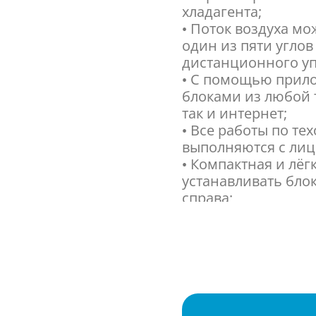
хладагента;
• Поток воздуха м
один из пяти угло
дистанционного уп
• С помощью прило
блоками из любой т
так и интернет;
• Все работы по т
выполняются с лиц
• Компактная и лёг
устанавливать блок
справа;
• Наружный блок 
технологий и комф
• Система обладае
до A+ в режиме охл
усовершенствован
снижение энергоп