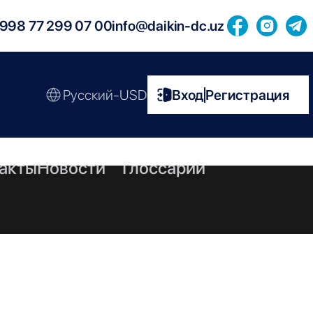
998 77 299 07 00
info@daikin-dc.uz
Русский-USD
Вход
Регистрация
|
акты
Новости
Глоссарий