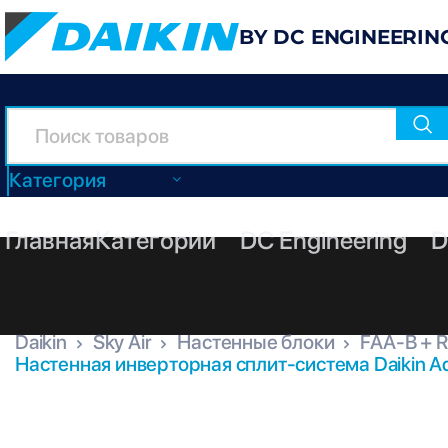
BY DC ENGINEERIN
Категория
Главная
Категории
DC Engineering
D
Daikin
Sky Air
Настенные блоки
FAA-B + 
Настенная инверторная сплит-система Daikin 
FAA71B + RZASG71MV1