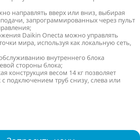
ожно направлять вверх или вниз, выбирая
в подачи, запрограммированных через пульт
равления;
жения Daikin Onecta можно управлять
очки мира, используя как локальную сеть,
ехобслуживанию внутреннего блока
евой стороны блока;
кая конструкция весом 14 кг позволяет
 с подключением труб снизу, слева или
RZASG71MV1 – сочетание инновационных
орта для коммерческих пространств;
т повышенным классом энергоэффективности
аждения и A при обогреве –
ный компрессор обеспечивает значительное
отребления;