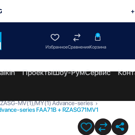
G
+
0
aikin
Проекты
Шоу-Рум
Сервис
Конт
RZASG-MV(1)/MY(1) Advance-series
Advance-series FAA71B + RZASG71MV1