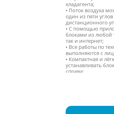
хладагента;
• Поток воздуха м
один из пяти угло
дистанционного уп
• С помощью прило
блоками из любой т
так и интернет;
• Все работы по т
выполняются с лиц
• Компактная и лёг
устанавливать блок
справа;
• Энергоэффективн
уровне: система до
при нагреве, а ус
повышенную произ
• Компактный и пр
установки на крыш