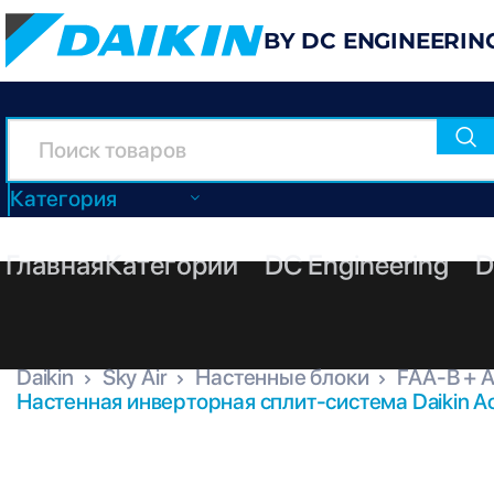
BY DC ENGINEERIN
Категория
Главная
Категории
DC Engineering
D
Daikin
Sky Air
Настенные блоки
FAA-B + 
Настенная инверторная сплит-система Daikin A
FAA100B + AZAS100MY