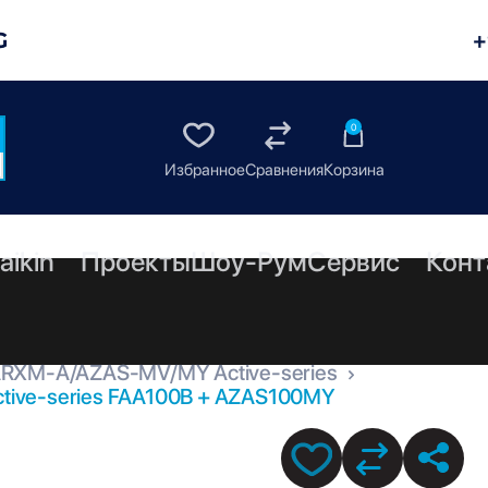
G
+
0
aikin
Проекты
Шоу-Рум
Сервис
Конт
ARXM-A/AZAS-MV/MY Active-series
ctive-series FAA100B + AZAS100MY