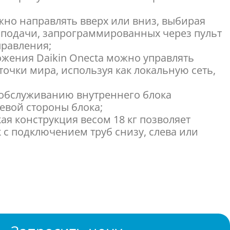
ожно направлять вверх или вниз, выбирая
в подачи, запрограммированных через пульт
равления;
жения Daikin Onecta можно управлять
очки мира, используя как локальную сеть,
ехобслуживанию внутреннего блока
евой стороны блока;
кая конструкция весом 18 кг позволяет
 с подключением труб снизу, слева или
ость наружного блока AZAS100MY на высшем
стигает классов A+ в режиме охлаждения и A
овершенствованный компрессор обеспечивает
водительность;
очный наружный блок Daikin подходит для
е, террасе или фасаде здания, обеспечивая