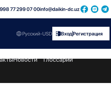
998 77 299 07 00
info@daikin-dc.uz
Русский-USD
Вход
Регистрация
|
акты
Новости
Глоссарий