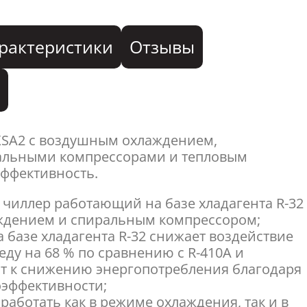
рактеристики
Отзывы
я
XSA2 с воздушным охлаждением,
альными компрессорами и тепловым
эффективность.
 чиллер работающий на базе хладагента R-32
ждением и спиральным компрессором;
 базе хладагента R-32 снижает воздействие
ду на 68 % по сравнению с R-410A и
т к снижению энергопотребления благодаря
оэффективности;
работать как в режиме охлаждения, так и в