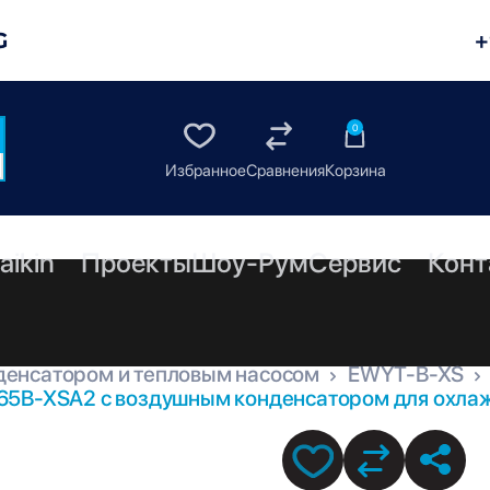
G
+
0
aikin
Проекты
Шоу-Рум
Сервис
Конт
денсатором и тепловым насосом
EWYT-B-XS
65B-XSA2 с воздушным конденсатором для охлаж