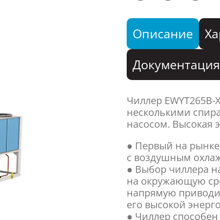
Описание
Ха
Документаци
Чиллер EWYT265B-
несколькими спир
насосом. Высокая 
● Первый на рынке
с воздушным охла
● Выбор чиллера на
на окружающую сре
напрямую приводи
его высокой энерг
● Чиллер способен 