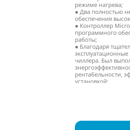
режиме нагрева;
● Два полностью н
обеспечения высок
● Контроллер Micro
программного обе
работы;
● Благодаря тщат
эксплуатационные 
чиллера. Был выпо
энергоэффективно
рентабельности, э
установкой;
● Регулировка ско
управления возду
температуры конд
● Стандартный уро
● Присутствует фу
диапазона, в тече