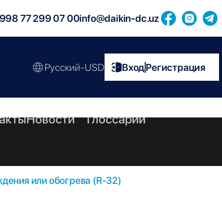
998 77 299 07 00
info@daikin-dc.uz
Русский-USD
Вход
Регистрация
|
акты
Новости
Глоссарий
дения или обогрева (R-32)