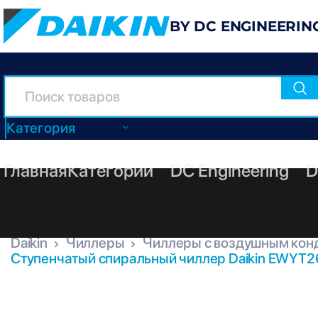
BY DC ENGINEERIN
Категория
Главная
Категории
DC Engineering
D
Daikin
Чиллеры
Чиллеры с воздушным кон
Ступенчатый спиральный чиллер Daikin EWYT2
EWYT265B-XSA2