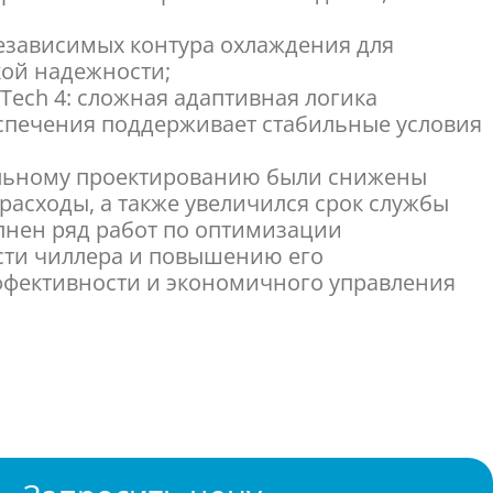
езависимых контура охлаждения для
ой надежности;
Tech 4: сложная адаптивная логика
спечения поддерживает стабильные условия
ельному проектированию были снижены
расходы, а также увеличился срок службы
лнен ряд работ по оптимизации
сти чиллера и повышению его
ффективности и экономичного управления
рости вентилятора для обеспечения точного
шным потоком и оптимизированной
енсации;
вень шума;
нкция точной установки временного
ние которого скорость вращения вентилятора