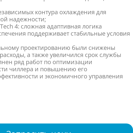
езависимых контура охлаждения для
ой надежности;
Tech 4: сложная адаптивная логика
спечения поддерживает стабильные условия
ельному проектированию были снижены
расходы, а также увеличился срок службы
лнен ряд работ по оптимизации
сти чиллера и повышению его
ффективности и экономичного управления
рости вентилятора для обеспечения точного
шным потоком и оптимизированной
енсации;
вень шума;
нкция точной установки временного
ние которого скорость вращения вентилятора