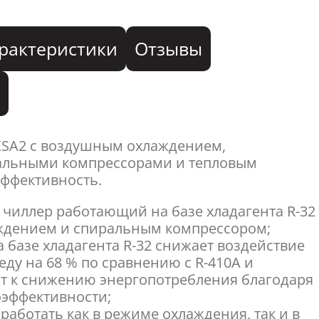
рактеристики
Отзывы
я
XSA2 с воздушным охлаждением,
альными компрессорами и тепловым
эффективность.
 чиллер работающий на базе хладагента R-32
ждением и спиральным компрессором;
 базе хладагента R-32 снижает воздействие
ду на 68 % по сравнению с R-410A и
т к снижению энергопотребления благодаря
оэффективности;
работать как в режиме охлаждения, так и в