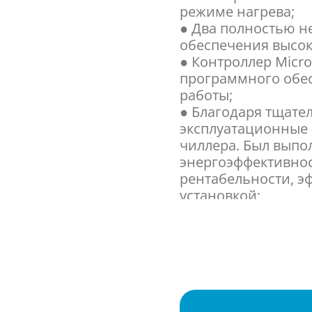
режиме нагрева;
● Два полностью н
обеспечения высок
● Контроллер Micro
программного обе
работы;
● Благодаря тщат
эксплуатационные 
чиллера. Был выпо
энергоэффективно
рентабельности, э
установкой;
● Регулировка ско
управления возду
температуры конд
● Стандартный уро
● Присутствует фу
диапазона, в тече