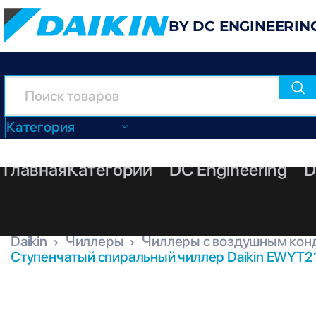
BY DC ENGINEERIN
Категория
Главная
Категории
DC Engineering
D
Daikin
Чиллеры
Чиллеры с воздушным кон
Ступенчатый спиральный чиллер Daikin EWYT2
EWYT215B-XSA2