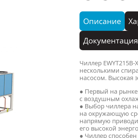
Описание
Ха
Документаци
Чиллер EWYT215B-
несколькими спир
насосом. Высокая 
● Первый на рынке
с воздушным охла
● Выбор чиллера на
на окружающую сре
напрямую приводи
его высокой энерг
● Чиллер способен 