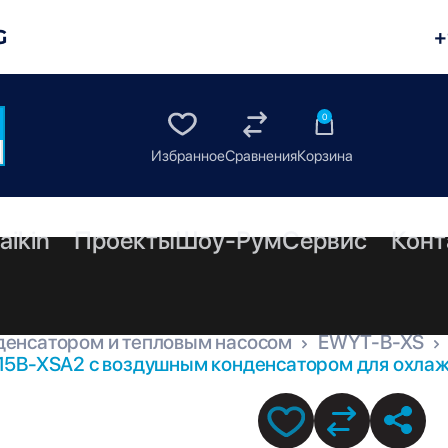
G
+
0
aikin
Проекты
Шоу-Рум
Сервис
Конт
денсатором и тепловым насосом
EWYT-B-XS
15B-XSA2 с воздушным конденсатором для охлажд