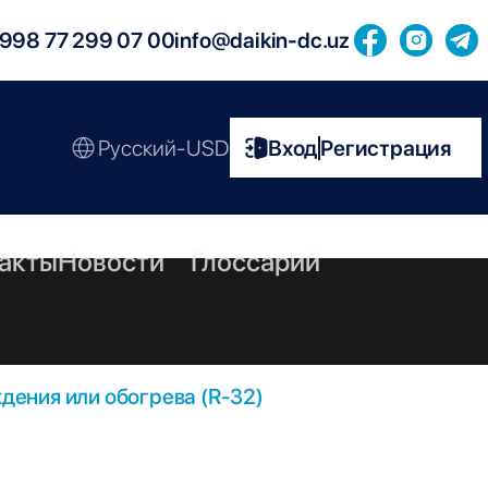
998 77 299 07 00
info@daikin-dc.uz
Русский-USD
Вход
Регистрация
|
акты
Новости
Глоссарий
ения или обогрева (R-32)