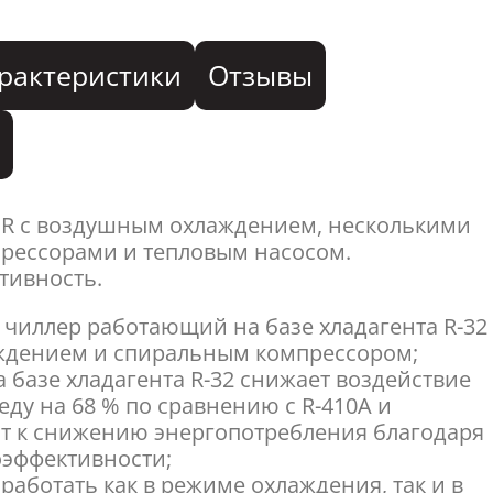
рактеристики
Отзывы
я
SR с воздушным охлаждением, несколькими
рессорами и тепловым насосом.
тивность.
 чиллер работающий на базе хладагента R-32
ждением и спиральным компрессором;
 базе хладагента R-32 снижает воздействие
ду на 68 % по сравнению с R-410A и
т к снижению энергопотребления благодаря
оэффективности;
работать как в режиме охлаждения, так и в