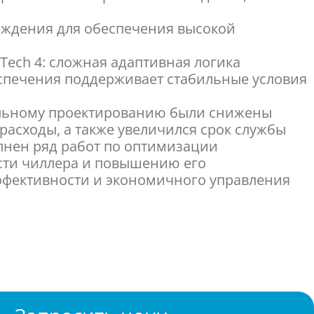
аждения для обеспечения высокой
Tech 4: сложная адаптивная логика
спечения поддерживает стабильные условия
ельному проектированию были снижены
расходы, а также увеличился срок службы
лнен ряд работ по оптимизации
сти чиллера и повышению его
ффективности и экономичного управления
рости вентилятора для обеспечения точного
шным потоком и оптимизированной
енсации;
шума;
нкция точной установки временного
ние которого скорость вращения вентилятора