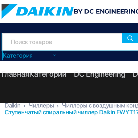
BY DC ENGINEERIN
Категория
Главная
Категории
DC Engineering
D
Daikin
Чиллеры
Чиллеры с воздушным кон
Ступенчатый спиральный чиллер Daikin EWYT17
EWYT175B-SR