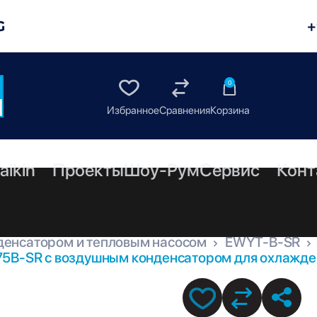
G
+
0
aikin
Проекты
Шоу-Рум
Сервис
Конт
денсатором и тепловым насосом
EWYT-B-SR
5B-SR с воздушным конденсатором для охлажден