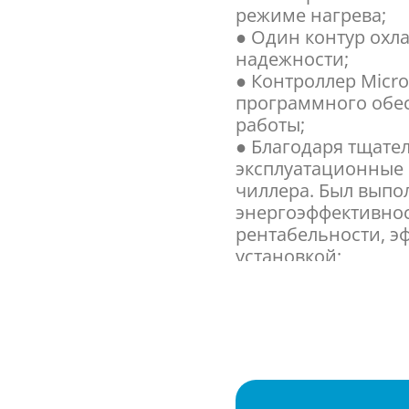
режиме нагрева;
● Один контур охл
надежности;
● Контроллер Micro
программного обе
работы;
● Благодаря тщат
эксплуатационные 
чиллера. Был выпо
энергоэффективно
рентабельности, э
установкой;
● Регулировка ско
управления возду
температуры конд
● Низкий уровень 
● Присутствует фу
диапазона, в тече