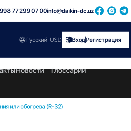
998 77 299 07 00
info@daikin-dc.uz
Русский-USD
Вход
Регистрация
|
акты
Новости
Глоссарий
ия или обогрева (R-32)