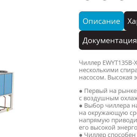
Описание
Ха
Документаци
Чиллер EWYT135B-
несколькими спир
насосом. Высокая 
● Первый на рынке
с воздушным охла
● Выбор чиллера на
на окружающую сре
напрямую приводи
его высокой энерг
● Чиллер способен 