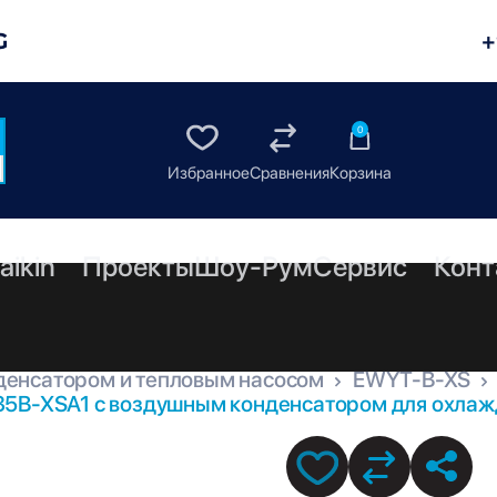
G
+
0
aikin
Проекты
Шоу-Рум
Сервис
Конт
денсатором и тепловым насосом
EWYT-B-XS
35B-XSA1 с воздушным конденсатором для охлажд