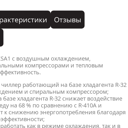
рактеристики
Отзывы
я
XSA1 с воздушным охлаждением,
альными компрессорами и тепловым
эффективность.
 чиллер работающий на базе хладагента R-32
ждением и спиральным компрессором;
 базе хладагента R-32 снижает воздействие
ду на 68 % по сравнению с R-410A и
т к снижению энергопотребления благодаря
оэффективности;
работать как в режиме охлаждения, так и в