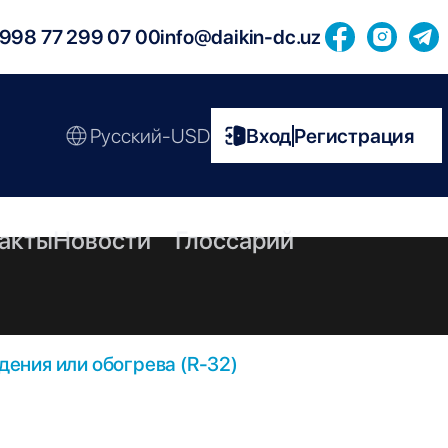
998 77 299 07 00
info@daikin-dc.uz
Русский-USD
Вход
Регистрация
|
акты
Новости
Глоссарий
ения или обогрева (R-32)