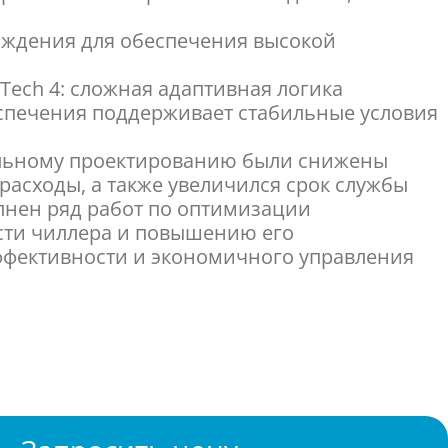
аждения для обеспечения высокой
Tech 4: сложная адаптивная логика
спечения поддерживает стабильные условия
ельному проектированию были снижены
расходы, а также увеличился срок службы
лнен ряд работ по оптимизации
сти чиллера и повышению его
ффективности и экономичного управления
рости вентилятора для обеспечения точного
шным потоком и оптимизированной
енсации;
вень шума;
нкция точной установки временного
ние которого скорость вращения вентилятора