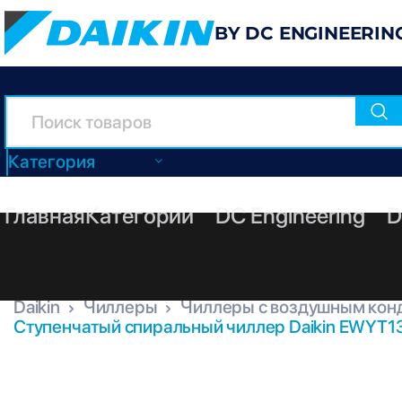
BY DC ENGINEERIN
Категория
Главная
Категории
DC Engineering
D
Daikin
Чиллеры
Чиллеры с воздушным кон
Ступенчатый спиральный чиллер Daikin EWYT1
EWYT135B-XSA1