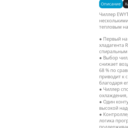
Описание
Х
Чиллер EWYT
нескольким
тепловым на
● Первый на
хладагента 
спиральным
● Выбор чилл
снижает воз
68 % по сра
приводит к 
благодаря е
● Чиллер сп
охлаждения, 
● Один конт
высокой над
● Контролле
логика прог
поддерживае