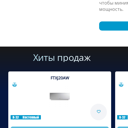
чтобы мини
мощность.
Хиты продаж
FTXJ20AW
Сравнить
R-32
Настенный
R-32