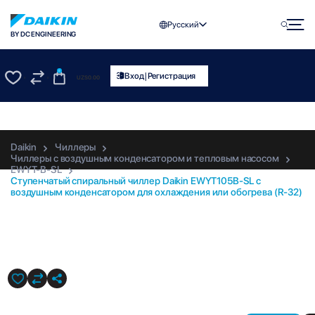
Русский
BY DC ENGINEERING
0
|
Вход
Регистрация
UZS
0.00
0
0
Daikin
Чиллеры
Чиллеры с воздушным конденсатором и тепловым насосом
EWYT-B-SL
Ступенчатый спиральный чиллер Daikin EWYT105B-SL с
воздушным конденсатором для охлаждения или обогрева (R-32)
EWYT105B-SL