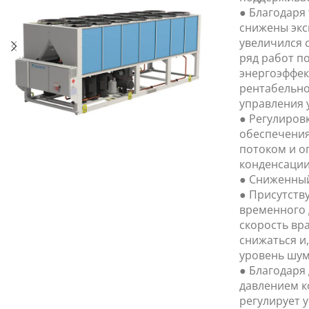
● Благодаря
снижены экс
увеличился 
ряд работ п
энергоэффек
рентабельно
управления 
● Регулиров
обеспечения
потоком и 
конденсации
● Сниженный
● Присутств
временного 
скорость вр
снижаться и
уровень шум
● Благодаря
давлением к
регулирует 