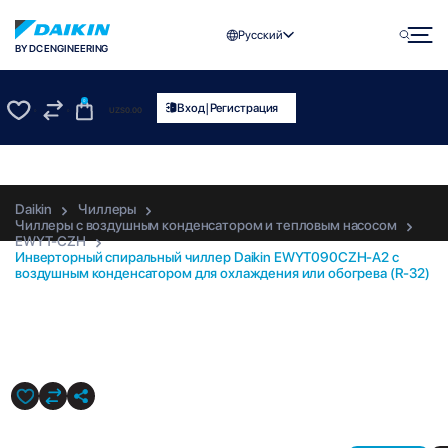
Русский
BY DC ENGINEERING
0
|
Вход
Регистрация
UZS
0.00
0
0
Daikin
Чиллеры
Чиллеры с воздушным конденсатором и тепловым насосом
EWYT-CZH
Инверторный спиральный чиллер Daikin EWYT090CZH-A2 с
воздушным конденсатором для охлаждения или обогрева (R-32)
EWYT090CZH-A2