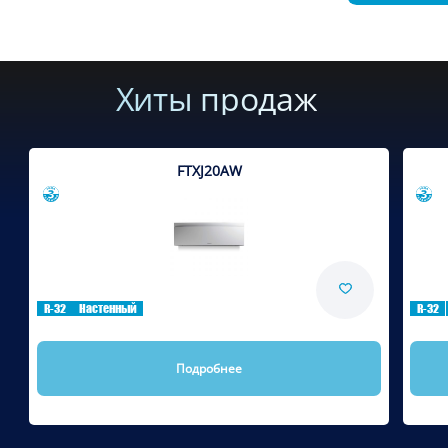
Хиты продаж
FTXJ20AW
Сравнить
R-32
Настенный
R-32
Подробнее