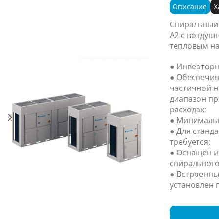
Описание
Х
Спиральный
A2 с воздуш
тепловым на
● Инверторн
● Обеспечив
частичной н
диапазон пр
расходах;
● Минимальн
● Для станд
требуется;
● Оснащен 
спирального
● Встроенны
установлен п