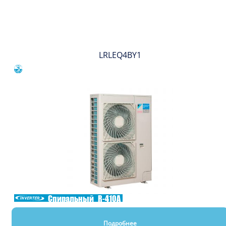
Вы смотрели
LRLEQ4BY1
Сравнить
Спиральный
R-410A
Подробнее