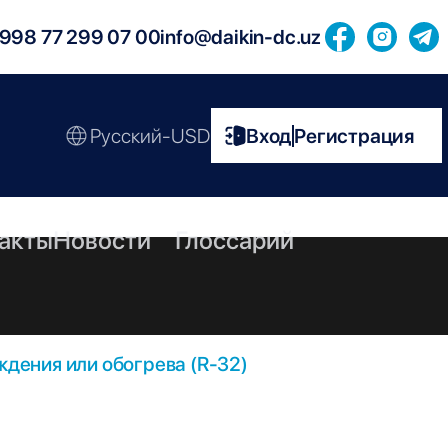
998 77 299 07 00
info@daikin-dc.uz
Русский-USD
Вход
Регистрация
|
акты
Новости
Глоссарий
дения или обогрева (R-32)