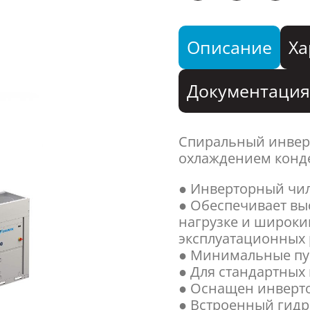
Описание
Ха
Документаци
Спиральный инвер
охлаждением конде
● Инверторный чил
● Обеспечивает вы
нагрузке и широки
эксплуатационных 
● Минимальные пус
● Для стандартных
● Оснащен инверт
● Встроенный гидр