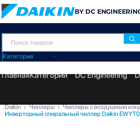
BY DC ENGINEERIN
Категория
Главная
Категории
DC Engineering
D
Daikin
Чиллеры
Чиллеры с воздушным кон
Инверторный спиральный чиллер Daikin EWYT0
EWYT040CZH-A1