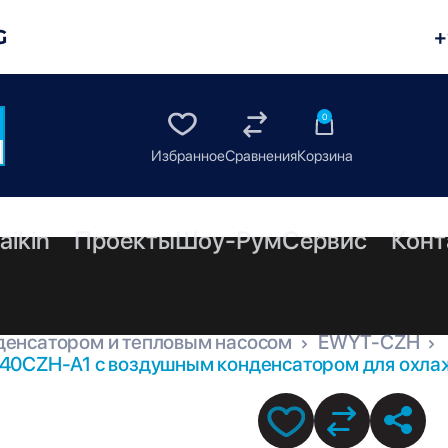
G
+
0
aikin
Проекты
Шоу-Рум
Сервис
Конт
денсатором и тепловым насосом
EWYT-CZH
40CZH-A1 с воздушным конденсатором для охлаж