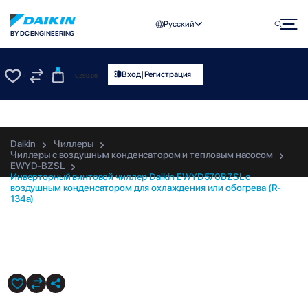
Русский
BY DC ENGINEERING
0
|
Вход
Регистрация
UZS
0.00
0
0
Daikin
Чиллеры
Чиллеры с воздушным конденсатором и тепловым насосом
EWYD-BZSL
Инверторный винтовой чиллер Daikin EWYD570BZSL с
воздушным конденсатором для охлаждения или обогрева (R-
134a)
EWYD570BZSL