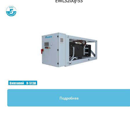
EWLS200J-SS
Сравнить
Винтовой
R-513A
Подробнее
Вы смотрели