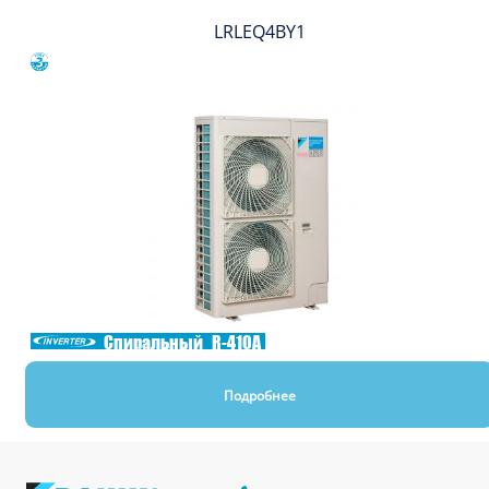
LRLEQ4BY1
Сравнить
Спиральный
R-410A
Подробнее