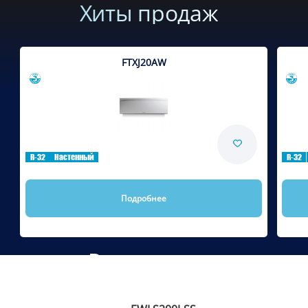
Хиты продаж
FTXJ20AW
Сравнить
R-32
Настенный
R-32
Подробнее
Рекомендуем