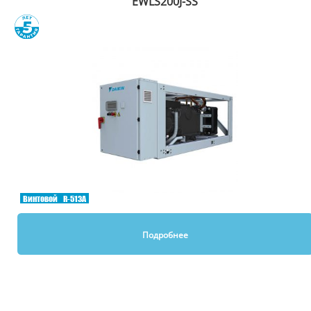
EWLS200J-SS
Сравнить
Винтовой
R-513A
Подробнее
Вы смотрели