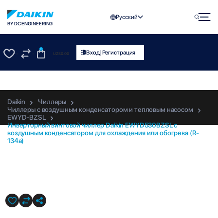
Русский
BY DC ENGINEERING
0
|
Вход
Регистрация
UZS
0.00
0
0
Daikin
Чиллеры
Чиллеры с воздушным конденсатором и тепловым насосом
EWYD-BZSL
Инверторный винтовой чиллер Daikin EWYD530BZSL с
воздушным конденсатором для охлаждения или обогрева (R-
134a)
EWYD530BZSL